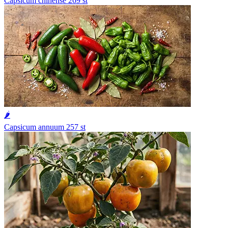
Capsicum chinense
269 st
🌶️
Capsicum annuum
257 st