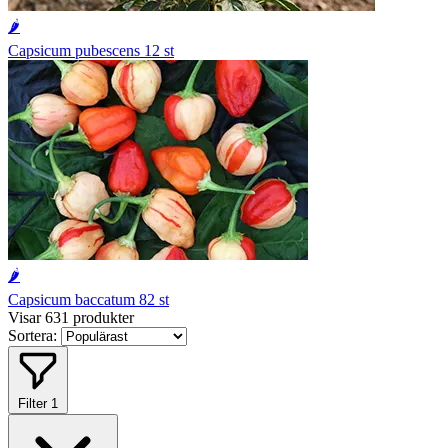
🌶️
Capsicum pubescens
12 st
🌶️
Capsicum baccatum
82 st
Visar 631 produkter
Sortera:
Filter
1