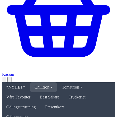
Kassan
*NYHET*
Chilifrön
Tomatfrön
Våra Favoriter
Bäst Säljare
Tryckeriet
Odlingsutrustning
Presentkort
Odlingsguide