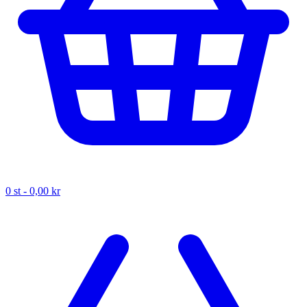
0
st -
0,00 kr