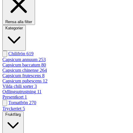
Rensa alla filter
Kategorier
Chilifrön
619
Capsicum annuum
253
Capsicum baccatum
80
Capsicum chinense
264
Capsicum frutescens
8
Capsicum pubescens
12
Vilda chili sorter
3
Odlingsutrustning
11
Presentkort
1
Tomatfrön
270
Tryckeriet
5
Fruktfärg