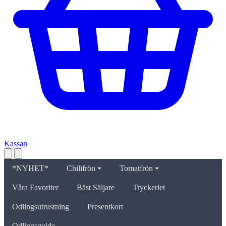
Kassan
*NYHET*
Chilifrön
Tomatfrön
Våra Favoriter
Bäst Säljare
Tryckeriet
Odlingsutrustning
Presentkort
Odlingsguide