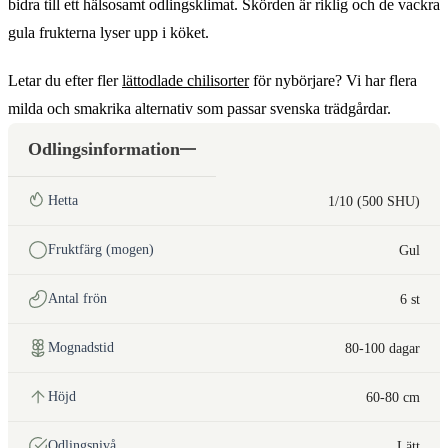
bidra till ett hälsosamt odlingsklimat. Skörden är riklig och de vackra
gula frukterna lyser upp i köket.
Letar du efter fler
lättodlade chilisorter
för nybörjare? Vi har flera
milda och smakrika alternativ som passar svenska trädgårdar.
Odlingsinformation
Hetta
1/10 (500 SHU)
Fruktfärg (mogen)
Gul
Antal frön
6 st
Mognadstid
80-100 dagar
Höjd
60-80 cm
Odlingsnivå
Lätt