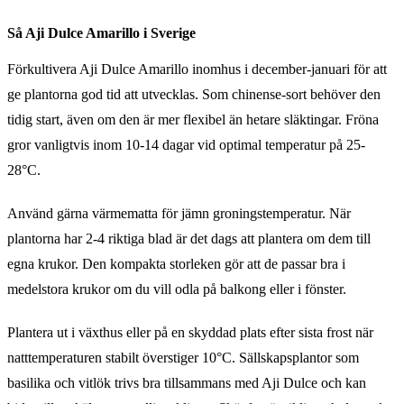
Så Aji Dulce Amarillo i Sverige
Förkultivera Aji Dulce Amarillo inomhus i december-januari för att
ge plantorna god tid att utvecklas. Som chinense-sort behöver den
tidig start, även om den är mer flexibel än hetare släktingar. Fröna
gror vanligtvis inom 10-14 dagar vid optimal temperatur på 25-
28°C.
Använd gärna värmematta för jämn groningstemperatur. När
plantorna har 2-4 riktiga blad är det dags att plantera om dem till
egna krukor. Den kompakta storleken gör att de passar bra i
medelstora krukor om du vill odla på balkong eller i fönster.
Plantera ut i växthus eller på en skyddad plats efter sista frost när
natttemperaturen stabilt överstiger 10°C. Sällskapsplantor som
basilika och vitlök trivs bra tillsammans med Aji Dulce och kan