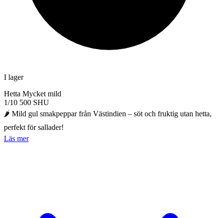
I lager
Hetta
Mycket mild
1/10
500 SHU
🌶️ Mild gul smakpeppar från Västindien – söt och fruktig utan hetta,
perfekt för sallader!
Läs mer