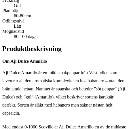
Fruktfärg
Gul
Planthöjd
60-80 cm
Odlingsnivå
Lätt
Mognadstid
80-100 dagar
Produktbeskrivning
Om Aji Dulce Amarillo
Aji Dulce Amarillo är en mild smakpeppar från Västindien som
levererar all den aromatiska komplexiteten hos habanero – utan den
brännande hettan. Namnet är spanska och betyder ”söt peppar” (Aji
Dulce) och ”gul” (Amarillo), vilket beskriver sortens karaktär
perfekt. Sorten är släkt med habanero men saknar nästan helt
capsaicin.
Med endast 0-1000 Scoville är Aji Dulce Amarillo en av de mildaste