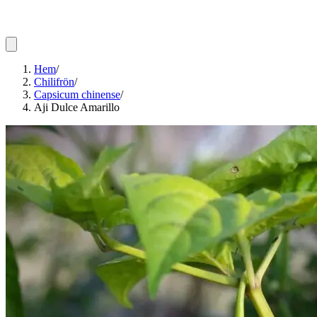
Hem
/
Chilifrön
/
Capsicum chinense
/
Aji Dulce Amarillo