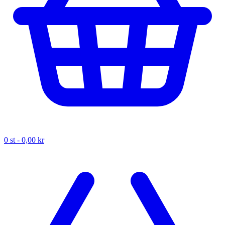
0
st -
0,00 kr