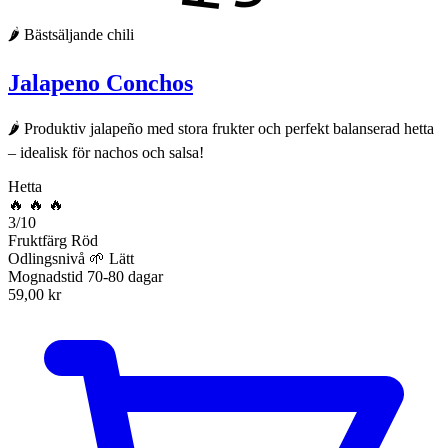
🌶
Bästsäljande chili
Jalapeno Conchos
🌶️ Produktiv jalapeño med stora frukter och perfekt balanserad hetta
– idealisk för nachos och salsa!
Hetta
🔥
🔥
🔥
3/10
Fruktfärg
Röd
Odlingsnivå
🌱 Lätt
Mognadstid
70-80 dagar
59,00
kr