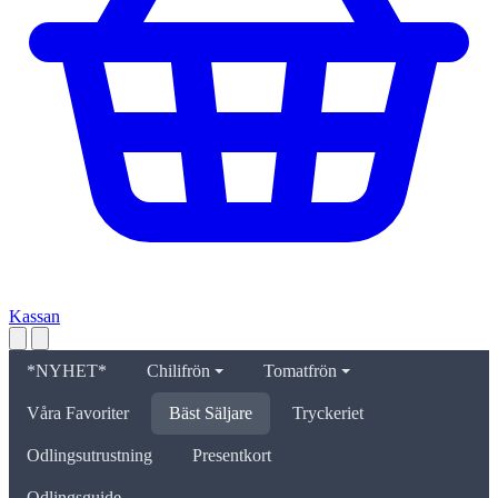
Kassan
*NYHET*
Chilifrön
Tomatfrön
Våra Favoriter
Bäst Säljare
Tryckeriet
Odlingsutrustning
Presentkort
Odlingsguide