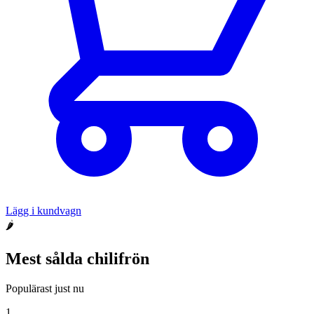
Lägg i kundvagn
🌶
Mest sålda chilifrön
Populärast just nu
1