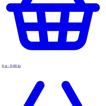
0
st -
0,00 kr