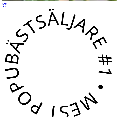
🏆
BÄSTSÄLJARE #1 • MEST POPULÄR • BÄSTSÄLJARE #1 • MEST POPULÄR 