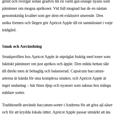
grönt och övergår sedan gradvis till en varm gul-orange nyans som
påminner om mogna aprikoser. Vid full mognad har de en nästan
genomskinlig kvalitet som ger dem ett exklusivt utseende. Den
unika formen och färgen gör Apricot Apple till en samtalsstart i varje
trädgård.
Smak och Användning
Smakprofilen hos Apricot Apple är utpräglat fruktig med toner som
faktiskt påminner om just aprikos och äpple. Den milda hettan slår
till direkt men är behaglig och balanserad. Capsicum baccatum-
arterna är kända för sina komplexa smaker, och Apricot Apple är
inget undantag – här finns djup och nyanser som saknas hos många
mildare sorter.
Traditionellt används baccatum-sorter i Anderna för att göra ají-såser
och för att krydda lokala rätter. Apricot Apple passar utmärkt att äta