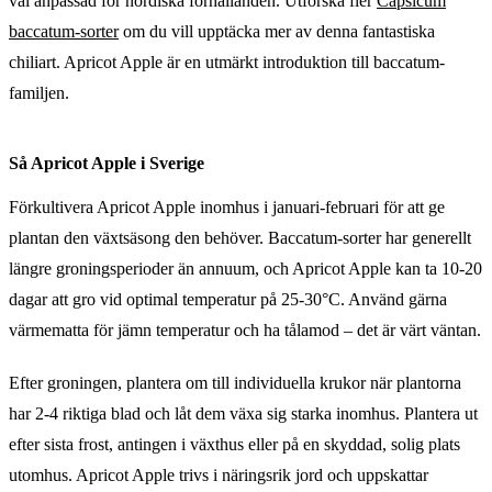
väl anpassad för nordiska förhållanden. Utforska fler
Capsicum
baccatum-sorter
om du vill upptäcka mer av denna fantastiska
chiliart. Apricot Apple är en utmärkt introduktion till baccatum-
familjen.
Så Apricot Apple i Sverige
Förkultivera Apricot Apple inomhus i januari-februari för att ge
plantan den växtsäsong den behöver. Baccatum-sorter har generellt
längre groningsperioder än annuum, och Apricot Apple kan ta 10-20
dagar att gro vid optimal temperatur på 25-30°C. Använd gärna
värmematta för jämn temperatur och ha tålamod – det är värt väntan.
Efter groningen, plantera om till individuella krukor när plantorna
har 2-4 riktiga blad och låt dem växa sig starka inomhus. Plantera ut
efter sista frost, antingen i växthus eller på en skyddad, solig plats
utomhus. Apricot Apple trivs i näringsrik jord och uppskattar