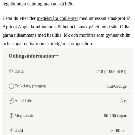
regelbunden vattning utan att stå blött.
Letar du efter fler
medelsvåra chilisorter
med intressant smakprofil?
Apricot Apple kombinerar skönhet och smak på ett unikt sätt. Odla
gärna tillsammans med basilika, lök och morötter som gynnar chilin
och skapar en harmonisk trädgårdskomposition.
Odlingsinformation
Hetta
2/10 (1 000 SHU)
Fruktfärg (mogen)
Gul/Orange
Antal frön
6 st
Mognadstid
80-100 dagar
Höjd
50-80 cm