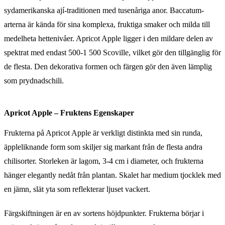
sydamerikanska ají-traditionen med tusenåriga anor. Baccatum-
arterna är kända för sina komplexa, fruktiga smaker och milda till
medelheta hettenivåer. Apricot Apple ligger i den mildare delen av
spektrat med endast 500-1 500 Scoville, vilket gör den tillgänglig för
de flesta. Den dekorativa formen och färgen gör den även lämplig
som prydnadschili.
Apricot Apple – Fruktens Egenskaper
Frukterna på Apricot Apple är verkligt distinkta med sin runda,
äppleliknande form som skiljer sig markant från de flesta andra
chilisorter. Storleken är lagom, 3-4 cm i diameter, och frukterna
hänger elegantly nedåt från plantan. Skalet har medium tjocklek med
en jämn, slät yta som reflekterar ljuset vackert.
Färgskiftningen är en av sortens höjdpunkter. Frukterna börjar i