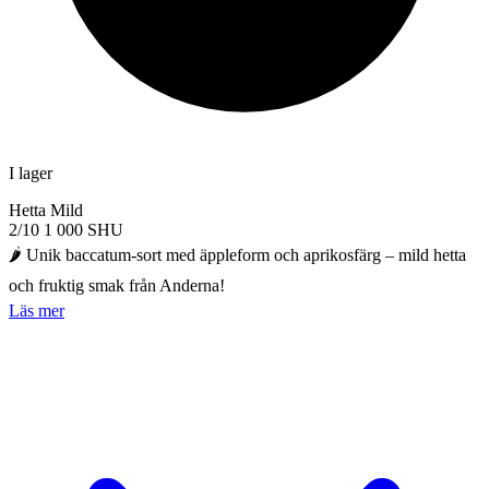
I lager
Hetta
Mild
2/10
1 000 SHU
🌶️ Unik baccatum-sort med äppleform och aprikosfärg – mild hetta
och fruktig smak från Anderna!
Läs mer