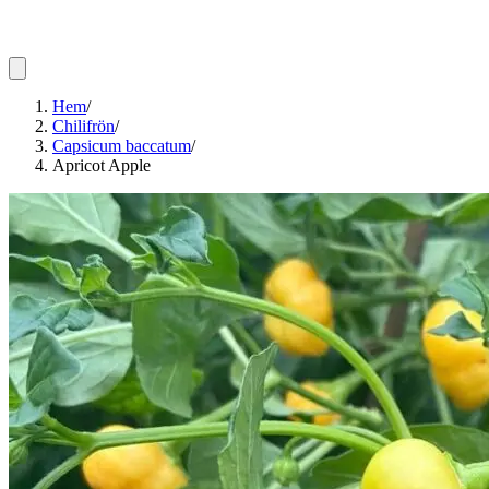
Hem
/
Chilifrön
/
Capsicum baccatum
/
Apricot Apple