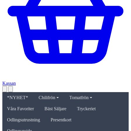
Kassan
*NYHET*
Chilifrön
Tomatfrön
Våra Favoriter
Bäst Säljare
Tryckeriet
Odlingsutrustning
Presentkort
Odlingsguide