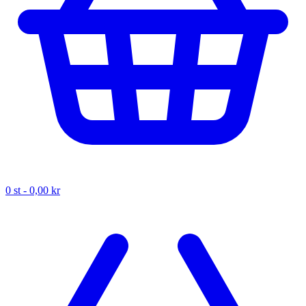
0
st -
0,00 kr