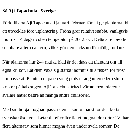
Så Aji Tapachula i Sverige
Förkultivera Aji Tapachula i januari–februari för att ge plantorna tid
att utvecklas före utplantering. Fröna gror relativt snabbt, vanligtvis
inom 7–14 dagar vid en temperatur på 20–25°C. Detta är en av de
snabbare arterna att gro, vilket gör den tacksam för otåliga odlare.
När plantorna har 2–4 riktiga blad är det dags att plantera om till
egna krukor. Låt dem växa sig starka inomhus tills risken för frost
har passerat. Plantera ut på en solig plats i trädgården eller i stora
krukor på balkongen. Aji Tapachula trivs i värme men tolererar
svalare nätter bättre än många andra chilisorter.
Med sin tidiga mognad passar denna sort utmärkt för den korta
svenska säsongen. Letar du efter fler
tidigt mognande sorter
? Vi har
flera alternativ som hinner mogna även under svala somrar. De