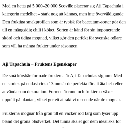
Med en hetta på 5 000–20 000 Scoville placerar sig Aji Tapachula i
kategorin medelhet – stark nog att kännas, men inte överväldigande.
Den fruktiga smakprofilen som är typisk för baccatum-sorter gör den
till en mångsidig chili i köket. Sorten är känd för sin imponerande
skörd och tidiga mognad, vilket gör den perfekt för svenska odlare
som vill ha många frukter under säsongen.
Aji Tapachula – Fruktens Egenskaper
De små körsbärsformade frukterna är Aji Tapachulas signum. Med
en storlek på endast cirka 13 mm är de perfekta för att äta hela eller
använda som dekoration. Formen är rund och frukterna växer
upprätt på plantan, vilket ger ett attraktivt utseende när de mognar.
Frukterna mognar från grön till en vacker röd färg som lyser upp
bland det gröna bladverket. Det tunna skalet gör dem idealiska för