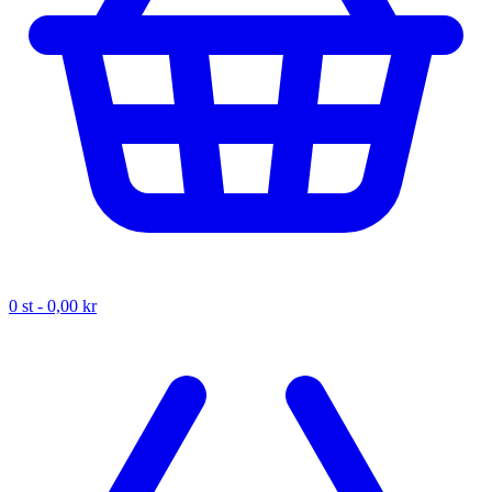
0
st -
0,00 kr