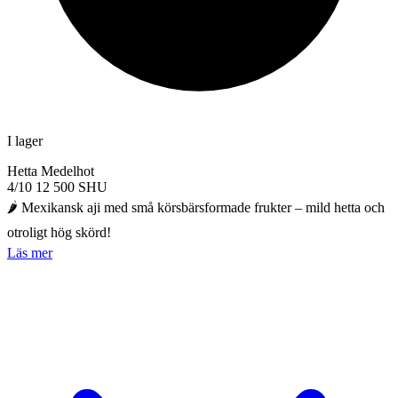
I lager
Hetta
Medelhot
4/10
12 500 SHU
🌶️ Mexikansk aji med små körsbärsformade frukter – mild hetta och
otroligt hög skörd!
Läs mer