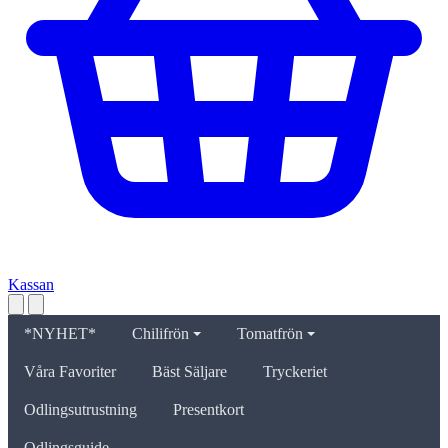
Kassan
*NYHET*
Chilifrön
Tomatfrön
Våra Favoriter
Bäst Säljare
Tryckeriet
Odlingsutrustning
Presentkort
Odlingsguide