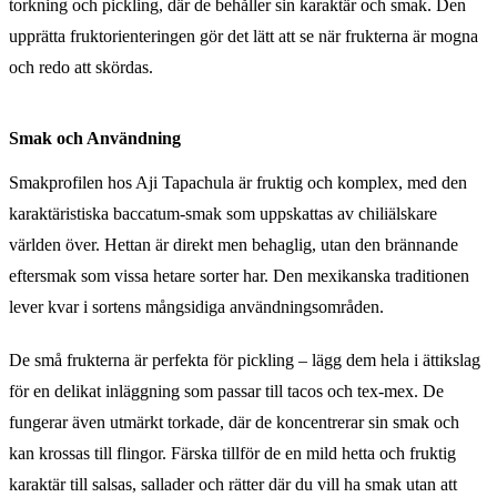
torkning och pickling, där de behåller sin karaktär och smak. Den
upprätta fruktorienteringen gör det lätt att se när frukterna är mogna
och redo att skördas.
Smak och Användning
Smakprofilen hos Aji Tapachula är fruktig och komplex, med den
karaktäristiska baccatum-smak som uppskattas av chiliälskare
världen över. Hettan är direkt men behaglig, utan den brännande
eftersmak som vissa hetare sorter har. Den mexikanska traditionen
lever kvar i sortens mångsidiga användningsområden.
De små frukterna är perfekta för pickling – lägg dem hela i ättikslag
för en delikat inläggning som passar till tacos och tex-mex. De
fungerar även utmärkt torkade, där de koncentrerar sin smak och
kan krossas till flingor. Färska tillför de en mild hetta och fruktig
karaktär till salsas, sallader och rätter där du vill ha smak utan att