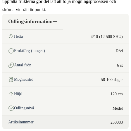
upprätta frukterna gör det lätt att följa mogningsprocessen och
skörda vid rätt tidpunkt.
Odlingsinformation
Hetta
4/10 (12 500 SHU)
Fruktfärg (mogen)
Röd
Antal frön
6 st
Mognadstid
58-100 dagar
Höjd
120 cm
Odlingsnivå
Medel
Artikelnummer
250083