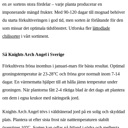
en av sortens stora fördelar – varje planta producerar en
imponerande mängd frukter. Med 90-120 dagar till mognad behöver
du starta förkultiveringen i god tid, men sorten är förlåtande för den
som missar det optimala tidsfönstret. Utforska fler
lättodlade
chilisorter
i vårt sortiment.
Så Knights Arch Angel i Sverige
Förkultivera fröna inomhus i januari-mars för bästa resultat. Optimal
groningstemperatur är 23-28°C och fröna gror normalt inom 7-14
dagar. En värmematta hjälper till att hålla jämn temperatur under
groningen. När plantorna fått 2-4 riktiga blad är det dags att plantera
om dem i egna krukor med näringsrik jord.
Knights Arch Angel trivs i väldränerad jord på en solig och skyddad
plats. Plantera ut efter sista frost när natttemperaturen stabilt
överstiger 10°C. Sorten kan odlas på friland i södra och mellersta