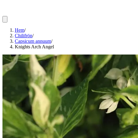
Hem
/
Chilifrön
/
Capsicum annuum
/
Knights Arch Angel