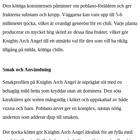
Den köttiga konsistensen påminner om poblano-föräldern och ger
frukterna substans och kropp. Väggarna kan vara upp till 5-6
millimeter tjocka, vilket är ovanligt generöst för en chili. Varje planta
producerar en mycket hög skörd av dessa fina frukter, vilket gör
Knights Arch Angel till ett utmärkt val för den som vill ha riklig
tillgång på milda, köttiga chilis.
Smak och Användning
Smakprofilen på Knights Arch Angel är utpräglat söt med en
behaglig mild hetta som kryddar utan att dominera. Den söta
karaktären gör sorten mångsidig i köket och uppskattad av både
vuxna och barn. Poblano-arvet ger en komplex, nästan nötig
underton som adderar djup till smaken.
Det tjocka köttet gör Knights Arch Angel idealisk för att fylla med