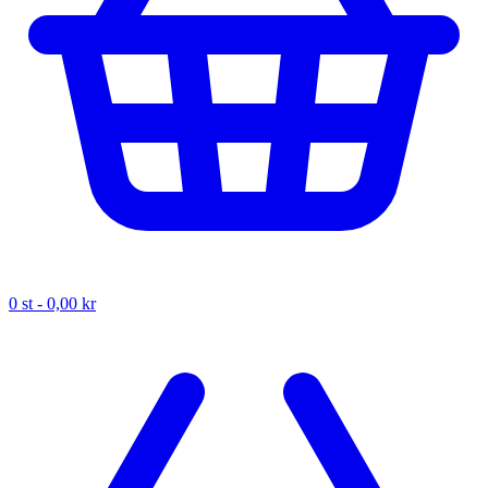
0
st -
0,00 kr