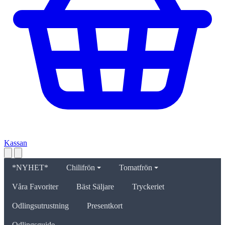
Kassan
*NYHET*
Chilifrön
Tomatfrön
Våra Favoriter
Bäst Säljare
Tryckeriet
Odlingsutrustning
Presentkort
Odlingsguide