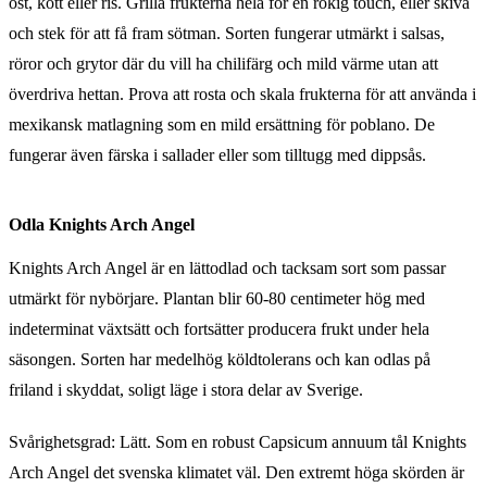
ost, kött eller ris. Grilla frukterna hela för en rökig touch, eller skiva
och stek för att få fram sötman. Sorten fungerar utmärkt i salsas,
röror och grytor där du vill ha chilifärg och mild värme utan att
överdriva hettan. Prova att rosta och skala frukterna för att använda i
mexikansk matlagning som en mild ersättning för poblano. De
fungerar även färska i sallader eller som tilltugg med dippsås.
Odla Knights Arch Angel
Knights Arch Angel är en lättodlad och tacksam sort som passar
utmärkt för nybörjare. Plantan blir 60-80 centimeter hög med
indeterminat växtsätt och fortsätter producera frukt under hela
säsongen. Sorten har medelhög köldtolerans och kan odlas på
friland i skyddat, soligt läge i stora delar av Sverige.
Svårighetsgrad: Lätt. Som en robust Capsicum annuum tål Knights
Arch Angel det svenska klimatet väl. Den extremt höga skörden är