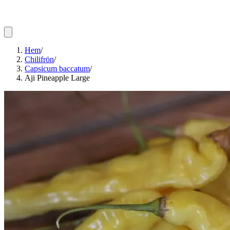
Hem
/
Chilifrön
/
Capsicum baccatum
/
Aji Pineapple Large