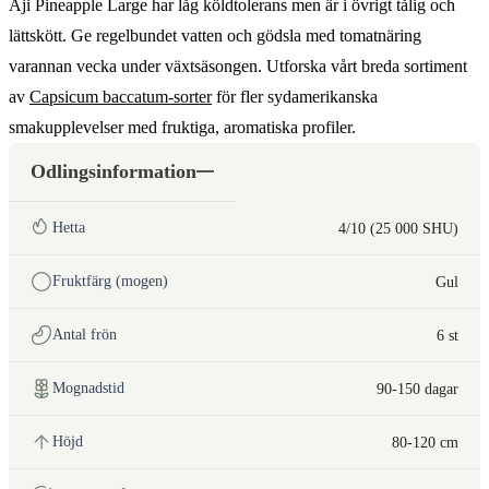
Aji Pineapple Large har låg köldtolerans men är i övrigt tålig och
lättskött. Ge regelbundet vatten och gödsla med tomatnäring
varannan vecka under växtsäsongen. Utforska vårt breda sortiment
av
Capsicum baccatum-sorter
för fler sydamerikanska
smakupplevelser med fruktiga, aromatiska profiler.
Odlingsinformation
Hetta
4/10 (25 000 SHU)
Fruktfärg (mogen)
Gul
Antal frön
6 st
Mognadstid
90-150 dagar
Höjd
80-120 cm