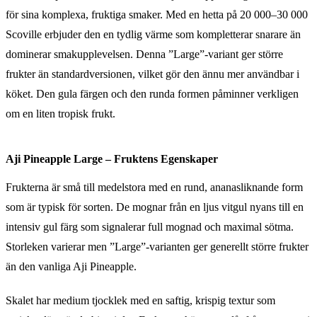
för sina komplexa, fruktiga smaker. Med en hetta på 20 000–30 000
Scoville erbjuder den en tydlig värme som kompletterar snarare än
dominerar smakupplevelsen. Denna ”Large”-variant ger större
frukter än standardversionen, vilket gör den ännu mer användbar i
köket. Den gula färgen och den runda formen påminner verkligen
om en liten tropisk frukt.
Aji Pineapple Large – Fruktens Egenskaper
Frukterna är små till medelstora med en rund, ananasliknande form
som är typisk för sorten. De mognar från en ljus vitgul nyans till en
intensiv gul färg som signalerar full mognad och maximal sötma.
Storleken varierar men ”Large”-varianten ger generellt större frukter
än den vanliga Aji Pineapple.
Skalet har medium tjocklek med en saftig, krispig textur som