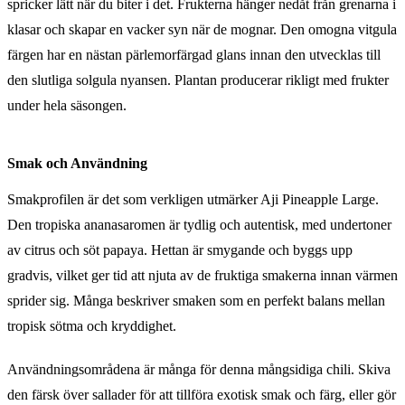
spricker lätt när du biter i det. Frukterna hänger nedåt från grenarna i
klasar och skapar en vacker syn när de mognar. Den omogna vitgula
färgen har en nästan pärlemorfärgad glans innan den utvecklas till
den slutliga solgula nyansen. Plantan producerar rikligt med frukter
under hela säsongen.
Smak och Användning
Smakprofilen är det som verkligen utmärker Aji Pineapple Large.
Den tropiska ananasaromen är tydlig och autentisk, med undertoner
av citrus och söt papaya. Hettan är smygande och byggs upp
gradvis, vilket ger tid att njuta av de fruktiga smakerna innan värmen
sprider sig. Många beskriver smaken som en perfekt balans mellan
tropisk sötma och kryddighet.
Användningsområdena är många för denna mångsidiga chili. Skiva
den färsk över sallader för att tillföra exotisk smak och färg, eller gör