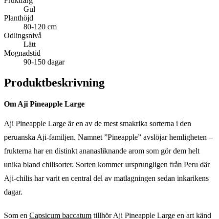
Fruktfärg
Gul
Planthöjd
80-120 cm
Odlingsnivå
Lätt
Mognadstid
90-150 dagar
Produktbeskrivning
Om Aji Pineapple Large
Aji Pineapple Large är en av de mest smakrika sorterna i den
peruanska Aji-familjen. Namnet ”Pineapple” avslöjar hemligheten –
frukterna har en distinkt ananasliknande arom som gör dem helt
unika bland chilisorter. Sorten kommer ursprungligen från Peru där
Aji-chilis har varit en central del av matlagningen sedan inkarikens
dagar.
Som en
Capsicum baccatum
tillhör Aji Pineapple Large en art känd