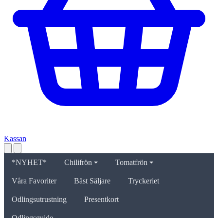
Kassan
*NYHET*
Chilifrön
Tomatfrön
Våra Favoriter
Bäst Säljare
Tryckeriet
Odlingsutrustning
Presentkort
Odlingsguide