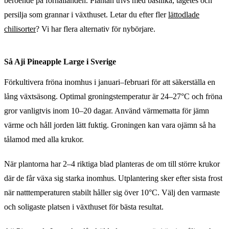
beroende på förhållanden. Plantan trivs med basilika, tagetes och
persilja som grannar i växthuset. Letar du efter fler
lättodlade
chilisorter
? Vi har flera alternativ för nybörjare.
Så Aji Pineapple Large i Sverige
Förkultivera fröna inomhus i januari–februari för att säkerställa en
lång växtsäsong. Optimal groningstemperatur är 24–27°C och fröna
gror vanligtvis inom 10–20 dagar. Använd värmematta för jämn
värme och håll jorden lätt fuktig. Groningen kan vara ojämn så ha
tålamod med alla krukor.
När plantorna har 2–4 riktiga blad planteras de om till större krukor
där de får växa sig starka inomhus. Utplantering sker efter sista frost
när natttemperaturen stabilt håller sig över 10°C. Välj den varmaste
och soligaste platsen i växthuset för bästa resultat.