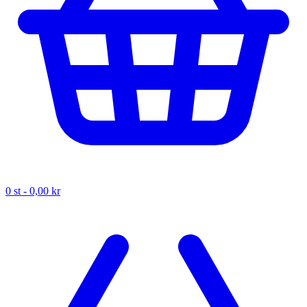
0
st -
0,00 kr