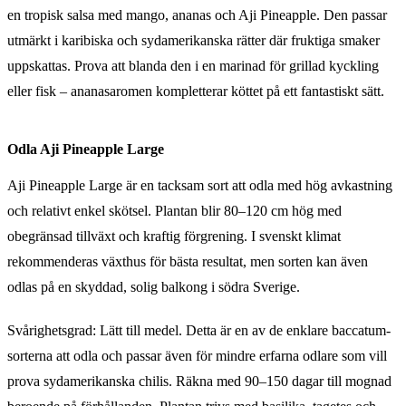
en tropisk salsa med mango, ananas och Aji Pineapple. Den passar
utmärkt i karibiska och sydamerikanska rätter där fruktiga smaker
uppskattas. Prova att blanda den i en marinad för grillad kyckling
eller fisk – ananasaromen kompletterar köttet på ett fantastiskt sätt.
Odla Aji Pineapple Large
Aji Pineapple Large är en tacksam sort att odla med hög avkastning
och relativt enkel skötsel. Plantan blir 80–120 cm hög med
obegränsad tillväxt och kraftig förgrening. I svenskt klimat
rekommenderas växthus för bästa resultat, men sorten kan även
odlas på en skyddad, solig balkong i södra Sverige.
Svårighetsgrad: Lätt till medel. Detta är en av de enklare baccatum-
sorterna att odla och passar även för mindre erfarna odlare som vill
prova sydamerikanska chilis. Räkna med 90–150 dagar till mognad