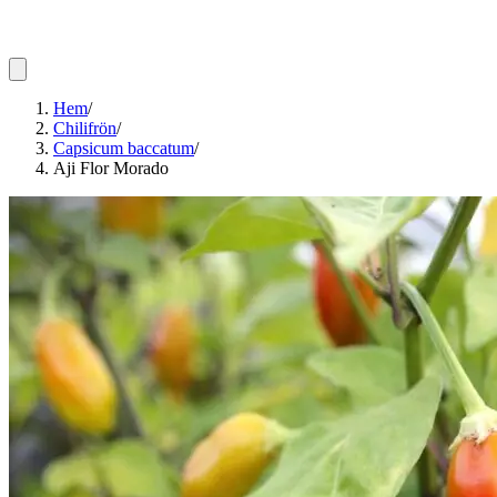
Hem
/
Chilifrön
/
Capsicum baccatum
/
Aji Flor Morado