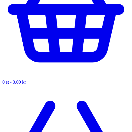
0
st -
0,00 kr