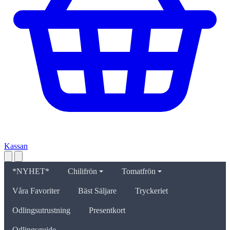
Kassan
*NYHET*
Chilifrön
Tomatfrön
Våra Favoriter
Bäst Säljare
Tryckeriet
Odlingsutrustning
Presentkort
Odlingsguide