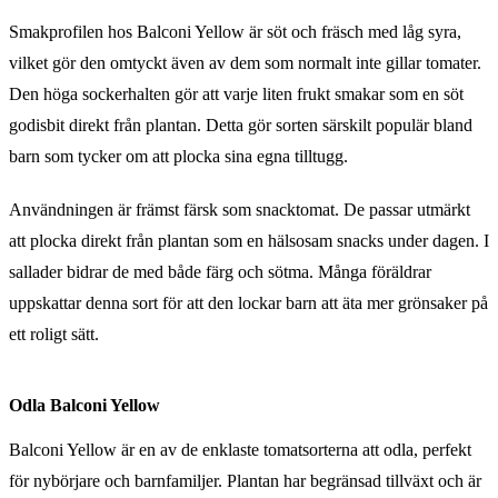
Smakprofilen hos Balconi Yellow är söt och fräsch med låg syra,
vilket gör den omtyckt även av dem som normalt inte gillar tomater.
Den höga sockerhalten gör att varje liten frukt smakar som en söt
godisbit direkt från plantan. Detta gör sorten särskilt populär bland
barn som tycker om att plocka sina egna tilltugg.
Användningen är främst färsk som snacktomat. De passar utmärkt
att plocka direkt från plantan som en hälsosam snacks under dagen. I
sallader bidrar de med både färg och sötma. Många föräldrar
uppskattar denna sort för att den lockar barn att äta mer grönsaker på
ett roligt sätt.
Odla Balconi Yellow
Balconi Yellow är en av de enklaste tomatsorterna att odla, perfekt
för nybörjare och barnfamiljer. Plantan har begränsad tillväxt och är