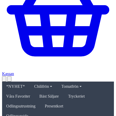
Kassan
*NYHET*
Chilifrön
Tomatfrön
Våra Favoriter
Bäst Säljare
Tryckeriet
Odlingsutrustning
Presentkort
Odlingsguide