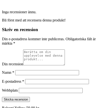
Inga recensioner ännu.
Bli först med att recensera denna produkt!
Skriv en recension
Din e-postadress kommer inte publiceras.
Obligatoriska fält är
märkta
*
Din recension
Namn
*
E-postadress
*
Webbplats
Skicka recension
Balconi Yellow
59,00
kr