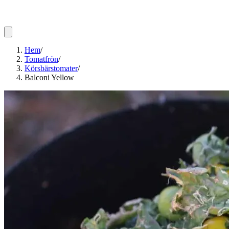
Hem
/
Tomatfrön
/
Körsbärstomater
/
Balconi Yellow