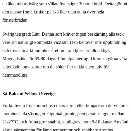
en äkta mikrodvärg som sällan överstiger 30 cm i höjd. Detta gör att
den passar i små krukor på 1-3 liter utan att ta över hela
fönsterbrädan.
Svårighetsgrad: Lätt. Denna sort kräver ingen beskärning alls tack
vare sitt naturligt kompakta växtsätt. Den behöver inte uppbindning
och trivs utmärkt inomhus året runt om ljuset är tillräckligt.
Mognadstiden är 69-80 dagar från utplantering. Utforska gärna våra
lättodlade tomatsorter
om du söker fler enkla alternativ för
hemmaodling.
Så Balconi Yellow i Sverige
Förkultivera fröna inomhus i mars-april, eller tidigare om du vill odla
inomhus hela säsongen. Optimal groningstemperatur ligger mellan
21-27°C, och fröna gror snabbt, vanligtvis inom 5-10 dagar. Använd
gärna värmematta för jämn temperatur och snabbare groning.