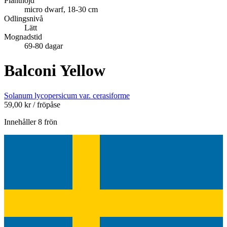
Planthöjd
micro dwarf, 18-30 cm
Odlingsnivå
Lätt
Mognadstid
69-80 dagar
Balconi Yellow
Solanum lycopersicum var. cerasiforme
59,00
kr
/ fröpåse
Innehåller 8 frön