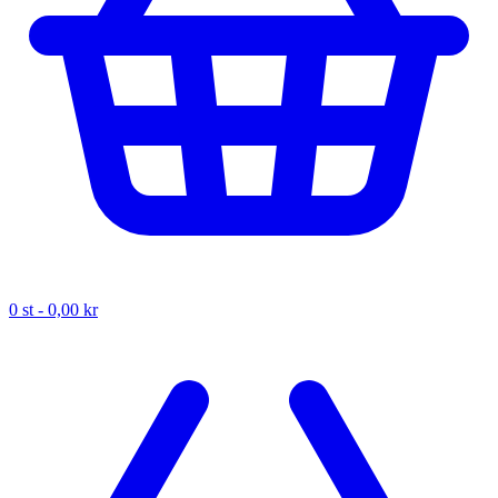
0
st -
0,00 kr