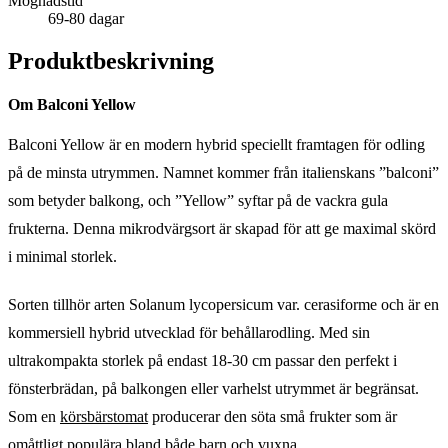
Mognadstid
69-80 dagar
Produktbeskrivning
Om Balconi Yellow
Balconi Yellow är en modern hybrid speciellt framtagen för odling
på de minsta utrymmen. Namnet kommer från italienskans ”balconi”
som betyder balkong, och ”Yellow” syftar på de vackra gula
frukterna. Denna mikrodvärgsort är skapad för att ge maximal skörd
i minimal storlek.
Sorten tillhör arten Solanum lycopersicum var. cerasiforme och är en
kommersiell hybrid utvecklad för behållarodling. Med sin
ultrakompakta storlek på endast 18-30 cm passar den perfekt i
fönsterbrädan, på balkongen eller varhelst utrymmet är begränsat.
Som en
körsbärstomat
producerar den söta små frukter som är
omåttligt populära bland både barn och vuxna.