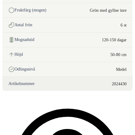
Fruktfärg (mogen)
Grön med gyllne inre
Antal frön
6 st
Mognadstid
120-150 dagar
Höjd
50-80 cm
Odlingsnivå
Medel
Artikelnummer
2024430