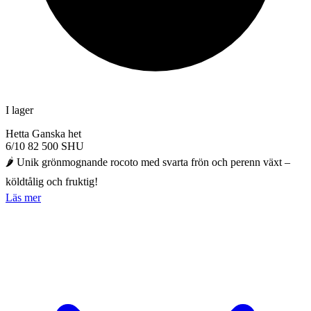
I lager
Hetta
Ganska het
6/10
82 500 SHU
🌶️ Unik grönmognande rocoto med svarta frön och perenn växt –
köldtålig och fruktig!
Läs mer