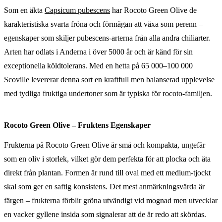
Som en äkta
Capsicum pubescens
har Rocoto Green Olive de
karakteristiska svarta fröna och förmågan att växa som perenn –
egenskaper som skiljer pubescens-arterna från alla andra chiliarter.
Arten har odlats i Anderna i över 5000 år och är känd för sin
exceptionella köldtolerans. Med en hetta på 65 000–100 000
Scoville levererar denna sort en kraftfull men balanserad upplevelse
med tydliga fruktiga undertoner som är typiska för rocoto-familjen.
Rocoto Green Olive – Fruktens Egenskaper
Frukterna på Rocoto Green Olive är små och kompakta, ungefär
som en oliv i storlek, vilket gör dem perfekta för att plocka och äta
direkt från plantan. Formen är rund till oval med ett medium-tjockt
skal som ger en saftig konsistens. Det mest anmärkningsvärda är
färgen – frukterna förblir gröna utvändigt vid mognad men utvecklar
en vacker gyllene insida som signalerar att de är redo att skördas.