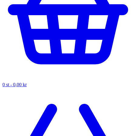
0
st -
0,00 kr