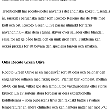
Traditionellt har rocoto-sorter använts i det andinska köket i tusentals
år, särskilt i peruanska rätter som Rocoto Relleno där de fylls med
kött och ost. Rocoto Green Olive passar utmärkt för färsk
användning – skär dem i tunna skivor över sallader eller blanda i
salsa för att ge både hetta och en unik grön färg. Frukterna kan
också picklas för att bevara den speciella färgen och smaken.
Odla Rocoto Green Olive
Rocoto Green Olive är en medelsvår sort att odla och belönar den
engagerade odlaren med riklig skörd. Plantan blir kompakt, mellan
50-80 cm hög, vilket gör den lämplig för växthusodling eller större
krukor. En av sortens stora fördelar är dess exceptionella
köldtolerans – som pubescens trivs den faktiskt bättre i svalare
temperaturer än andra chiliarter och kan hantera nätter ner mot 5°C