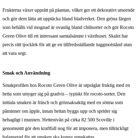
Frukterna växer upprätt på plantan, vilket ger ett dekorativt utseende
och gör dem lätta att upptäcka bland bladverket. Den gröna färgen
som behålls vid mognad är ovanlig bland chilisorter och gör Rocoto
Green Olive till ett intressant samtalsämne i växthuset. Skalet har
precis rätt tjocklek för att ge en tillfredsställande tuggmotstånd utan
att vara segt.
Smak och Användning
Smakprofilen hos Rocoto Green Olive är utpräglat fruktig med en
hetta som smyger sig på gradvis – typiskt för rocoto-sorter. Den
initiala smaken är fräsch och grönsaksaktig med en sötma som
påminner om äpple, innan hettan byggs upp och sprider sig
behagligt i munnen. Hettenivån på cirka 82 500 Scoville i
genomsnitt gör den kraftfull nog för att imponera, men tillräckligt
balanserad för att smaken ska kunna uppskattas.