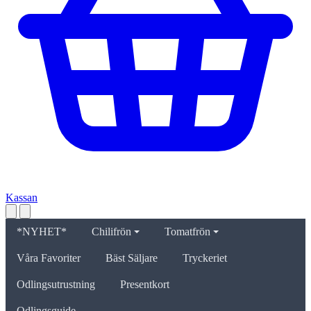
Kassan
*NYHET*
Chilifrön
Tomatfrön
Våra Favoriter
Bäst Säljare
Tryckeriet
Odlingsutrustning
Presentkort
Odlingsguide