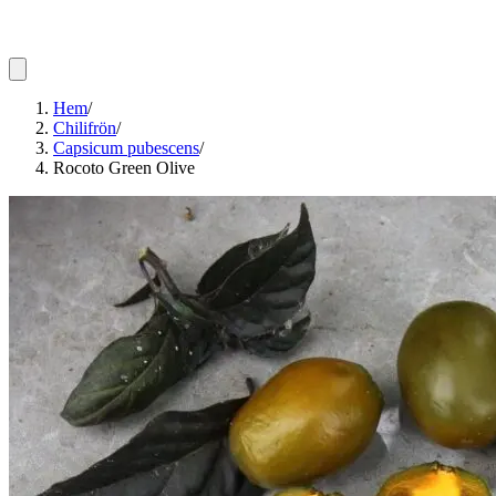
Hem
/
Chilifrön
/
Capsicum pubescens
/
Rocoto Green Olive