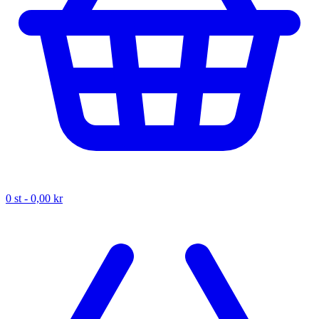
0
st -
0,00 kr