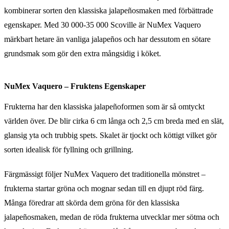
kombinerar sorten den klassiska jalapeñosmaken med förbättrade
egenskaper. Med 30 000-35 000 Scoville är NuMex Vaquero
märkbart hetare än vanliga jalapeños och har dessutom en sötare
grundsmak som gör den extra mångsidig i köket.
NuMex Vaquero – Fruktens Egenskaper
Frukterna har den klassiska jalapeñoformen som är så omtyckt
världen över. De blir cirka 6 cm långa och 2,5 cm breda med en slät,
glansig yta och trubbig spets. Skalet är tjockt och köttigt vilket gör
sorten idealisk för fyllning och grillning.
Färgmässigt följer NuMex Vaquero det traditionella mönstret –
frukterna startar gröna och mognar sedan till en djupt röd färg.
Många föredrar att skörda dem gröna för den klassiska
jalapeñosmaken, medan de röda frukterna utvecklar mer sötma och