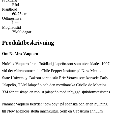
Fruktfärg
Röd
Planthöjd
60-75 cm
Odlingsnivå
Lätt
Mognadstid
75-90 dagar
Produktbeskrivning
Om NuMex Vaquero
NuMex Vaquero är en förädlad jalapeño-sort som utvecklades 1997
vid det välrenommerade Chile Pepper Institute på New Mexico
State University. Bakom sorten står Eric Votava som korsade Early
Jalapeño, TAM Jalapeño och den mexikanska Criollo de Morelos
334 för att skapa en robust jalapeño med inbyggd sjukdomsresistens.
Namnet Vaquero betyder ”cowboy” på spanska och är en hyllning
till New Mexicos stolta ranchkultur. Som en
Capsicum annuum