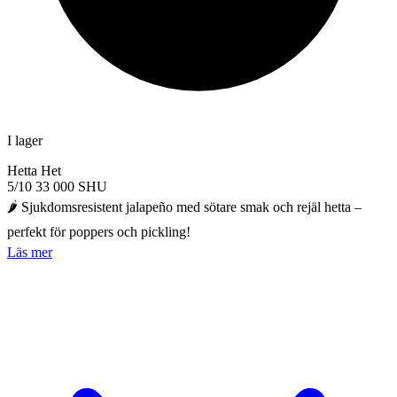
I lager
Hetta
Het
5/10
33 000 SHU
🌶️ Sjukdomsresistent jalapeño med sötare smak och rejäl hetta –
perfekt för poppers och pickling!
Läs mer