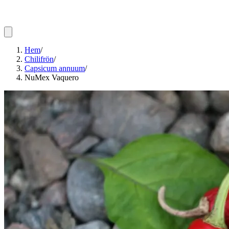
Hem
/
Chilifrön
/
Capsicum annuum
/
NuMex Vaquero