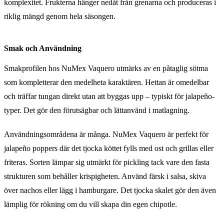
komplexitet. Frukterna hänger nedåt från grenarna och produceras i
riklig mängd genom hela säsongen.
Smak och Användning
Smakprofilen hos NuMex Vaquero utmärks av en påtaglig sötma
som kompletterar den medelheta karaktären. Hettan är omedelbar
och träffar tungan direkt utan att byggas upp – typiskt för jalapeño-
typer. Det gör den förutsägbar och lättanvänd i matlagning.
Användningsområdena är många. NuMex Vaquero är perfekt för
jalapeño poppers där det tjocka köttet fylls med ost och grillas eller
friteras. Sorten lämpar sig utmärkt för pickling tack vare den fasta
strukturen som behåller krispigheten. Använd färsk i salsa, skiva
över nachos eller lägg i hamburgare. Det tjocka skalet gör den även
lämplig för rökning om du vill skapa din egen chipotle.