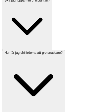
Ska jag toppa min chiliplantan?
Hur får jag chilifröerna att gro snabbare?