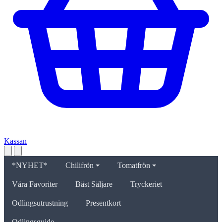
Kassan
*NYHET*
Chilifrön
Tomatfrön
Våra Favoriter
Bäst Säljare
Tryckeriet
Odlingsutrustning
Presentkort
Odlingsguide