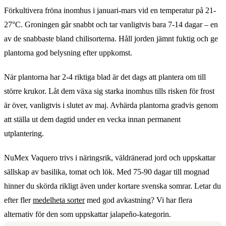
Förkultivera fröna inomhus i januari-mars vid en temperatur på 21-
27°C. Groningen går snabbt och tar vanligtvis bara 7-14 dagar – en
av de snabbaste bland chilisorterna. Håll jorden jämnt fuktig och ge
plantorna god belysning efter uppkomst.
När plantorna har 2-4 riktiga blad är det dags att plantera om till
större krukor. Låt dem växa sig starka inomhus tills risken för frost
är över, vanligtvis i slutet av maj. Avhärda plantorna gradvis genom
att ställa ut dem dagtid under en vecka innan permanent
utplantering.
NuMex Vaquero trivs i näringsrik, väldränerad jord och uppskattar
sällskap av basilika, tomat och lök. Med 75-90 dagar till mognad
hinner du skörda rikligt även under kortare svenska somrar. Letar du
efter fler
medelheta sorter
med god avkastning? Vi har flera
alternativ för den som uppskattar jalapeño-kategorin.