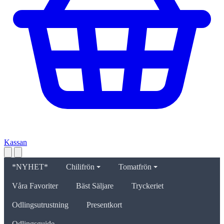
Kassan
*NYHET*
Chilifrön
Tomatfrön
Våra Favoriter
Bäst Säljare
Tryckeriet
Odlingsutrustning
Presentkort
Odlingsguide