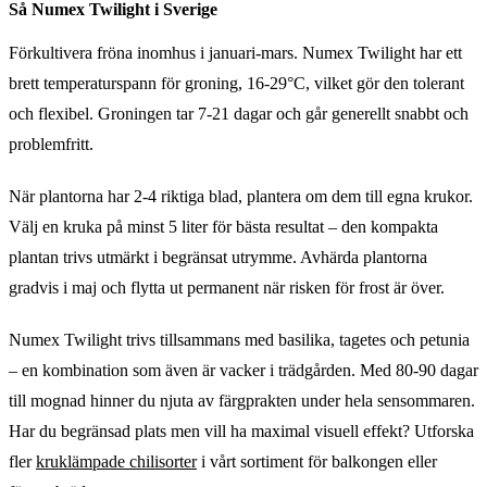
Så Numex Twilight i Sverige
Förkultivera fröna inomhus i januari-mars. Numex Twilight har ett
brett temperaturspann för groning, 16-29°C, vilket gör den tolerant
och flexibel. Groningen tar 7-21 dagar och går generellt snabbt och
problemfritt.
När plantorna har 2-4 riktiga blad, plantera om dem till egna krukor.
Välj en kruka på minst 5 liter för bästa resultat – den kompakta
plantan trivs utmärkt i begränsat utrymme. Avhärda plantorna
gradvis i maj och flytta ut permanent när risken för frost är över.
Numex Twilight trivs tillsammans med basilika, tagetes och petunia
– en kombination som även är vacker i trädgården. Med 80-90 dagar
till mognad hinner du njuta av färgprakten under hela sensommaren.
Har du begränsad plats men vill ha maximal visuell effekt? Utforska
fler
kruklämpade chilisorter
i vårt sortiment för balkongen eller