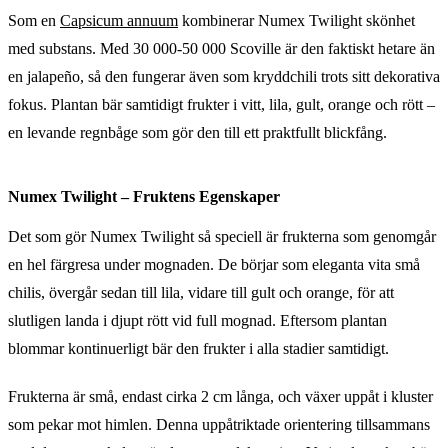
Som en
Capsicum annuum
kombinerar Numex Twilight skönhet
med substans. Med 30 000-50 000 Scoville är den faktiskt hetare än
en jalapeño, så den fungerar även som kryddchili trots sitt dekorativa
fokus. Plantan bär samtidigt frukter i vitt, lila, gult, orange och rött –
en levande regnbåge som gör den till ett praktfullt blickfång.
Numex Twilight – Fruktens Egenskaper
Det som gör Numex Twilight så speciell är frukterna som genomgår
en hel färgresa under mognaden. De börjar som eleganta vita små
chilis, övergår sedan till lila, vidare till gult och orange, för att
slutligen landa i djupt rött vid full mognad. Eftersom plantan
blommar kontinuerligt bär den frukter i alla stadier samtidigt.
Frukterna är små, endast cirka 2 cm långa, och växer uppåt i kluster
som pekar mot himlen. Denna uppåtriktade orientering tillsammans