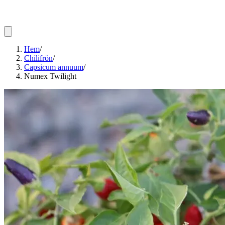
Hem
/
Chilifrön
/
Capsicum annuum
/
Numex Twilight