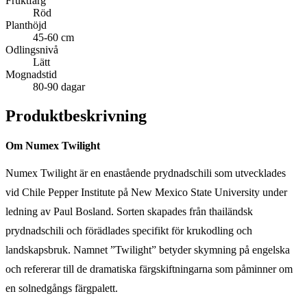
Fruktfärg
Röd
Planthöjd
45-60 cm
Odlingsnivå
Lätt
Mognadstid
80-90 dagar
Produktbeskrivning
Om Numex Twilight
Numex Twilight är en enastående prydnadschili som utvecklades
vid Chile Pepper Institute på New Mexico State University under
ledning av Paul Bosland. Sorten skapades från thailändsk
prydnadschili och förädlades specifikt för krukodling och
landskapsbruk. Namnet ”Twilight” betyder skymning på engelska
och refererar till de dramatiska färgskiftningarna som påminner om
en solnedgångs färgpalett.