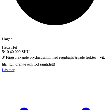
I lager
Hetta
Het
5/10
40 000 SHU
🌶️ Färgsprakande prydnadschili med regnbågsfärgade frukter – vit,
lila, gul, orange och röd samtidigt!
Läs mer