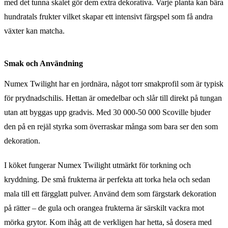
med det tunna skalet gör dem extra dekorativa. Varje planta kan bära
hundratals frukter vilket skapar ett intensivt färgspel som få andra
växter kan matcha.
Smak och Användning
Numex Twilight har en jordnära, något torr smakprofil som är typisk
för prydnadschilis. Hettan är omedelbar och slår till direkt på tungan
utan att byggas upp gradvis. Med 30 000-50 000 Scoville bjuder
den på en rejäl styrka som överraskar många som bara ser den som
dekoration.
I köket fungerar Numex Twilight utmärkt för torkning och
kryddning. De små frukterna är perfekta att torka hela och sedan
mala till ett färgglatt pulver. Använd dem som färgstark dekoration
på rätter – de gula och orangea frukterna är särskilt vackra mot
mörka grytor. Kom ihåg att de verkligen har hetta, så dosera med