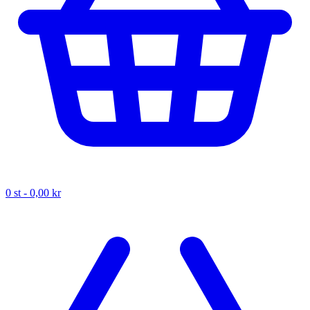
0
st -
0,00 kr