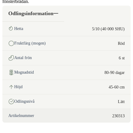
fönsterbrädan.
Odlingsinformation
Hetta
5/10 (40 000 SHU)
Fruktfärg (mogen)
Röd
Antal frön
6 st
Mognadstid
80-90 dagar
Höjd
45-60 cm
Odlingsnivå
Lätt
Artikelnummer
230313