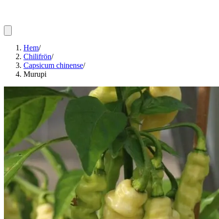
Hem
/
Chilifrön
/
Capsicum chinense
/
Murupi