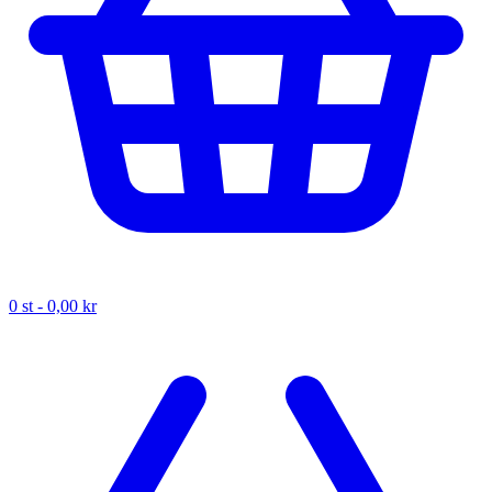
0
st -
0,00 kr