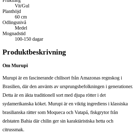
Fruktfärg
Vit/Gul
Planthöjd
60 cm
Odlingsnivå
Medel
Mognadstid
100-150 dagar
Produktbeskrivning
Om Murupi
Murupi är en fascinerande chilisort från Amazonas regnskog i
Brasilien, där den använts av ursprungsbefolkningen i generationer.
Detta är en äkta traditionell sort med djupa rötter i det
sydamerikanska köket. Murupi är en viktig ingrediens i klassiska
brasilianska rätter som Moqueca och Vatapá, fiskgrytor från
delstaten Bahia där chilin ger sin karaktäristiska hetta och
citrussmak.