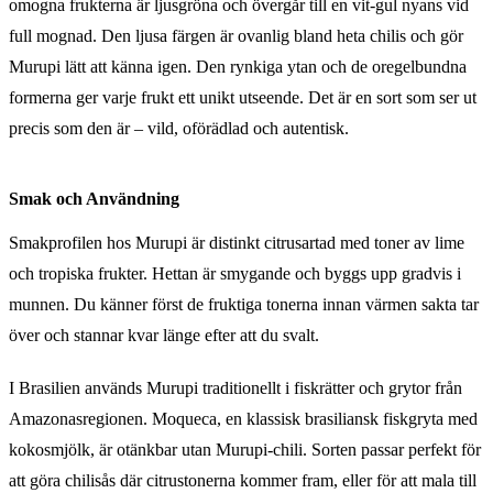
omogna frukterna är ljusgröna och övergår till en vit-gul nyans vid
full mognad. Den ljusa färgen är ovanlig bland heta chilis och gör
Murupi lätt att känna igen. Den rynkiga ytan och de oregelbundna
formerna ger varje frukt ett unikt utseende. Det är en sort som ser ut
precis som den är – vild, oförädlad och autentisk.
Smak och Användning
Smakprofilen hos Murupi är distinkt citrusartad med toner av lime
och tropiska frukter. Hettan är smygande och byggs upp gradvis i
munnen. Du känner först de fruktiga tonerna innan värmen sakta tar
över och stannar kvar länge efter att du svalt.
I Brasilien används Murupi traditionellt i fiskrätter och grytor från
Amazonasregionen. Moqueca, en klassisk brasiliansk fiskgryta med
kokosmjölk, är otänkbar utan Murupi-chili. Sorten passar perfekt för
att göra chilisås där citrustonerna kommer fram, eller för att mala till