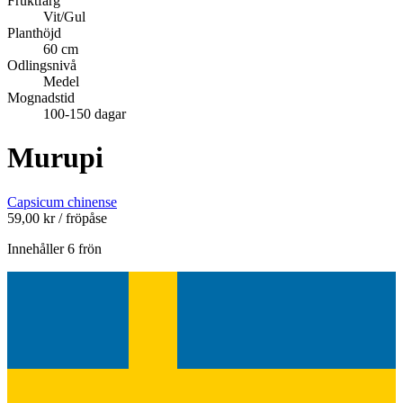
Fruktfärg
Vit/Gul
Planthöjd
60 cm
Odlingsnivå
Medel
Mognadstid
100-150 dagar
Murupi
Capsicum chinense
59,00
kr
/ fröpåse
Innehåller 6 frön