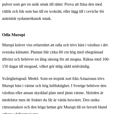
pulver som ger en unik smak till rätter. Prova att fräsa den med
vitlök och lök som bas till en wokrätt, eller lägg till i ceviche för
autentisk sydamerikansk smak.
Odla Murupi
Murupi kräver viss erfarenhet att odla och trivs bäst i växthus i det
svenska klimatet. Plantan blir cirka 60 cm hög med obegränsad
tillväxt och behöver en lång säsong för att mogna. Räkna med 100-
150 dagar till mognad, vilket gör tidig sådd nödvändig.
Svårighetsgrad: Medel. Som en tropisk sort från Amazonas trivs
Murupi bäst i värme och hög luftfuktighet. I Sverige behöver den
växthus eller annan skyddad plats med jämn värme. Skörden är
medelstor men de frukter du får är värda besväret. Den unika
citrussmaken och den höga hettan gör Murupi till en favorit bland