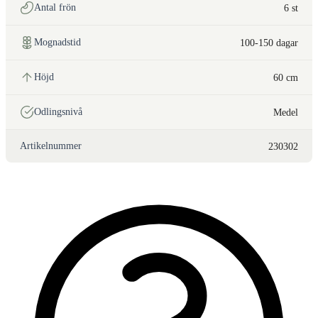
Antal frön
6 st
Mognadstid
100-150 dagar
Höjd
60 cm
Odlingsnivå
Medel
Artikelnummer
230302