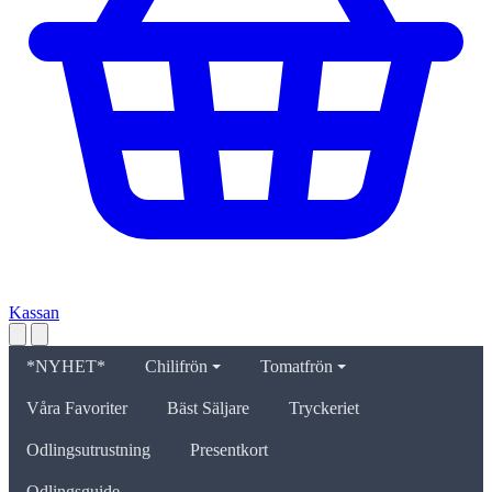
Kassan
*NYHET*
Chilifrön
Tomatfrön
Våra Favoriter
Bäst Säljare
Tryckeriet
Odlingsutrustning
Presentkort
Odlingsguide