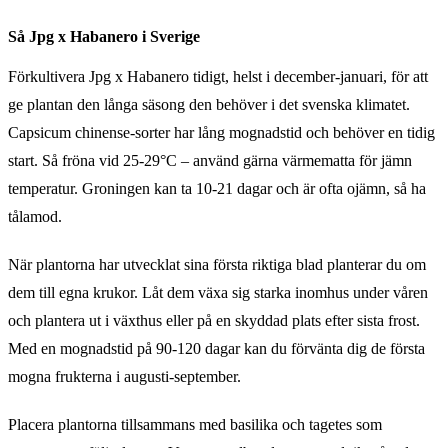
Så Jpg x Habanero i Sverige
Förkultivera Jpg x Habanero tidigt, helst i december-januari, för att
ge plantan den långa säsong den behöver i det svenska klimatet.
Capsicum chinense-sorter har lång mognadstid och behöver en tidig
start. Så fröna vid 25-29°C – använd gärna värmematta för jämn
temperatur. Groningen kan ta 10-21 dagar och är ofta ojämn, så ha
tålamod.
När plantorna har utvecklat sina första riktiga blad planterar du om
dem till egna krukor. Låt dem växa sig starka inomhus under våren
och plantera ut i växthus eller på en skyddad plats efter sista frost.
Med en mognadstid på 90-120 dagar kan du förvänta dig de första
mogna frukterna i augusti-september.
Placera plantorna tillsammans med basilika och tagetes som