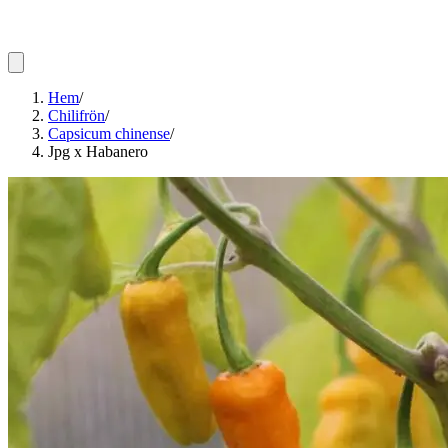
Hem
/
Chilifrön
/
Capsicum chinense
/
Jpg x Habanero