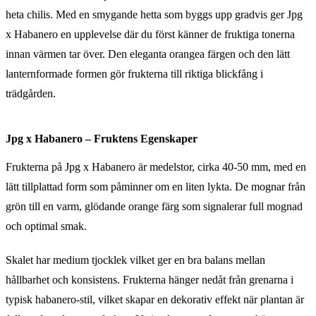
heta chilis. Med en smygande hetta som byggs upp gradvis ger Jpg
x Habanero en upplevelse där du först känner de fruktiga tonerna
innan värmen tar över. Den eleganta orangea färgen och den lätt
lanternformade formen gör frukterna till riktiga blickfång i
trädgården.
Jpg x Habanero – Fruktens Egenskaper
Frukterna på Jpg x Habanero är medelstor, cirka 40-50 mm, med en
lätt tillplattad form som påminner om en liten lykta. De mognar från
grön till en varm, glödande orange färg som signalerar full mognad
och optimal smak.
Skalet har medium tjocklek vilket ger en bra balans mellan
hållbarhet och konsistens. Frukterna hänger nedåt från grenarna i
typisk habanero-stil, vilket skapar en dekorativ effekt när plantan är