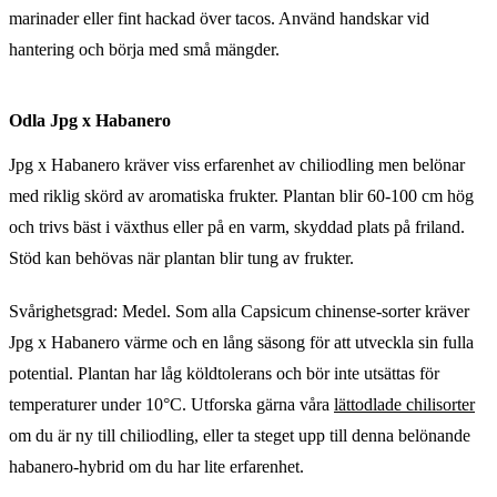
marinader eller fint hackad över tacos. Använd handskar vid
hantering och börja med små mängder.
Odla Jpg x Habanero
Jpg x Habanero kräver viss erfarenhet av chiliodling men belönar
med riklig skörd av aromatiska frukter. Plantan blir 60-100 cm hög
och trivs bäst i växthus eller på en varm, skyddad plats på friland.
Stöd kan behövas när plantan blir tung av frukter.
Svårighetsgrad: Medel. Som alla Capsicum chinense-sorter kräver
Jpg x Habanero värme och en lång säsong för att utveckla sin fulla
potential. Plantan har låg köldtolerans och bör inte utsättas för
temperaturer under 10°C. Utforska gärna våra
lättodlade chilisorter
om du är ny till chiliodling, eller ta steget upp till denna belönande
habanero-hybrid om du har lite erfarenhet.