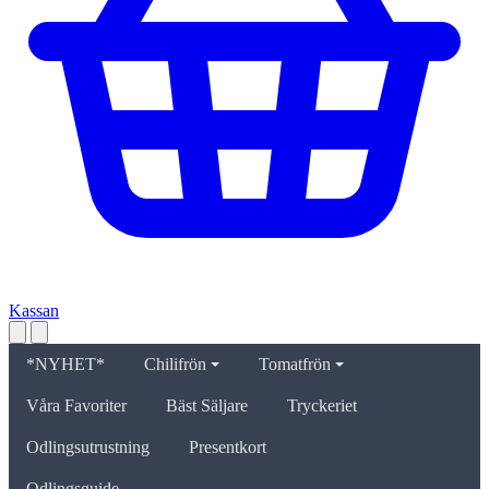
Kassan
*NYHET*
Chilifrön
Tomatfrön
Våra Favoriter
Bäst Säljare
Tryckeriet
Odlingsutrustning
Presentkort
Odlingsguide