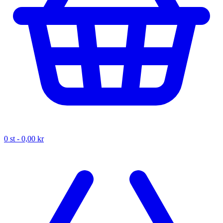
0
st -
0,00 kr