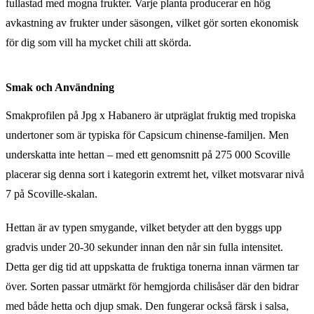
fullastad med mogna frukter. Varje planta producerar en hög
avkastning av frukter under säsongen, vilket gör sorten ekonomisk
för dig som vill ha mycket chili att skörda.
Smak och Användning
Smakprofilen på Jpg x Habanero är utpräglat fruktig med tropiska
undertoner som är typiska för Capsicum chinense-familjen. Men
underskatta inte hettan – med ett genomsnitt på 275 000 Scoville
placerar sig denna sort i kategorin extremt het, vilket motsvarar nivå
7 på Scoville-skalan.
Hettan är av typen smygande, vilket betyder att den byggs upp
gradvis under 20-30 sekunder innan den når sin fulla intensitet.
Detta ger dig tid att uppskatta de fruktiga tonerna innan värmen tar
över. Sorten passar utmärkt för hemgjorda chilisåser där den bidrar
med både hetta och djup smak. Den fungerar också färsk i salsa,