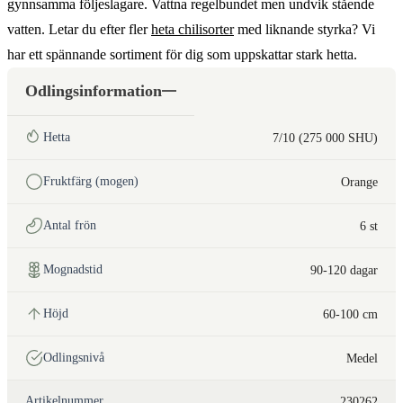
gynnsamma följeslagare. Vattna regelbundet men undvik stående
vatten. Letar du efter fler
heta chilisorter
med liknande styrka? Vi
har ett spännande sortiment för dig som uppskattar stark hetta.
Odlingsinformation
Hetta
7/10 (275 000 SHU)
Fruktfärg (mogen)
Orange
Antal frön
6 st
Mognadstid
90-120 dagar
Höjd
60-100 cm
Odlingsnivå
Medel
Artikelnummer
230262