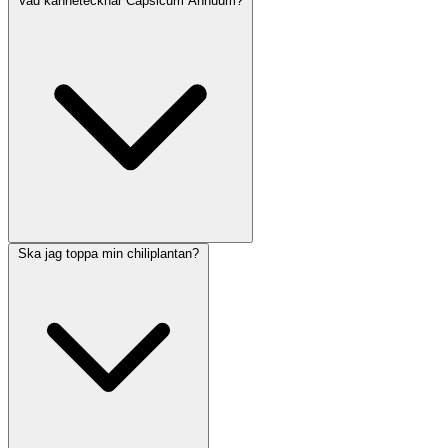
Vad kännetecknar Capsicum Annuum?
Ska jag toppa min chiliplantan?