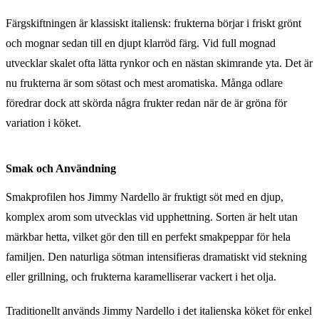
Färgskiftningen är klassiskt italiensk: frukterna börjar i friskt grönt
och mognar sedan till en djupt klarröd färg. Vid full mognad
utvecklar skalet ofta lätta rynkor och en nästan skimrande yta. Det är
nu frukterna är som sötast och mest aromatiska. Många odlare
föredrar dock att skörda några frukter redan när de är gröna för
variation i köket.
Smak och Användning
Smakprofilen hos Jimmy Nardello är fruktigt söt med en djup,
komplex arom som utvecklas vid upphettning. Sorten är helt utan
märkbar hetta, vilket gör den till en perfekt smakpeppar för hela
familjen. Den naturliga sötman intensifieras dramatiskt vid stekning
eller grillning, och frukterna karamelliserar vackert i het olja.
Traditionellt används Jimmy Nardello i det italienska köket för enkel