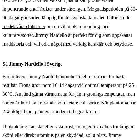
Skörden är god, och en välskött planta kan producera ett
imponerande antal frukter under säsongen. Mognadsperioden på 80-
90 dagar gör sorten lämplig för det svenska klimatet. Utforska fler
medelsvåra chilisorter
om du vill utöka din odling med
kulturarvssorter. Jimmy Nardello är perfekt för dig som uppskattar
mathistoria och vill odla något med verklig karaktär och betydelse.
Så Jimmy Nardello i Sverige
Förkultivera Jimmy Nardello inomhus i februari-mars för bästa
resultat. Fröna gror inom 10-14 dagar vid optimal temperatur på 25-
30°C. Använd gärna värmematta för jämn groningstemperatur, men
sorten är inte lika krävande som hetare chilisorter. När plantorna har
2-4 riktiga blad, plantera om dem till egna krukor.
Utplantering kan ske efter sista frost, antingen i växthus för tidigare
skörd eller direkt utomhus på en skyddad, solig plats. Jimmy