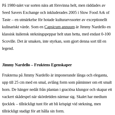
På 1980-talet var sorten nära att försvinna helt, men räddades av
Seed Savers Exchange och inkluderades 2005 i Slow Food Ark of
Taste – en utmärkelse för hotade kulturarvssorter av exceptionellt
kulinariskt värde. Som en
Capsicum annuum
är Jimmy Nardello en
klassisk italiensk stekningspeppar helt utan hetta, med endast 0-100
Scoville. Det är smaken, inte styrkan, som gjort denna sort till en
legend.
Jimmy Nardello – Fruktens Egenskaper
Frukterna på Jimmy Nardello är imponerande långa och eleganta,
upp till 25 cm med en smal, avlång form som påminner om ett smalt
horn. De hänger nedåt från plantan i graciösa klungor och skapar ett
vackert skådespel när skördetiden närmar sig. Skalet har medium
tjocklek – tillräckligt tunt för att bli krispigt vid stekning, men
tillräckligt stadigt för att hålla sin form.