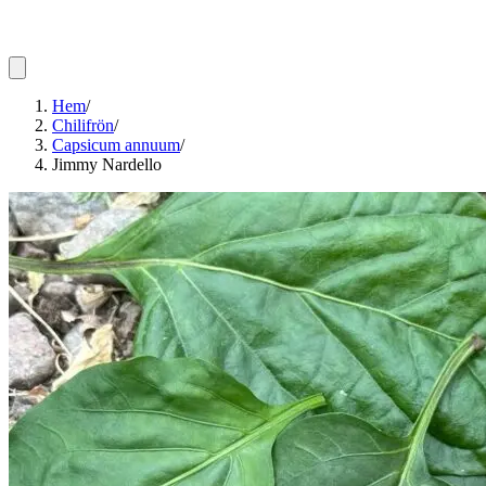
Hem
/
Chilifrön
/
Capsicum annuum
/
Jimmy Nardello