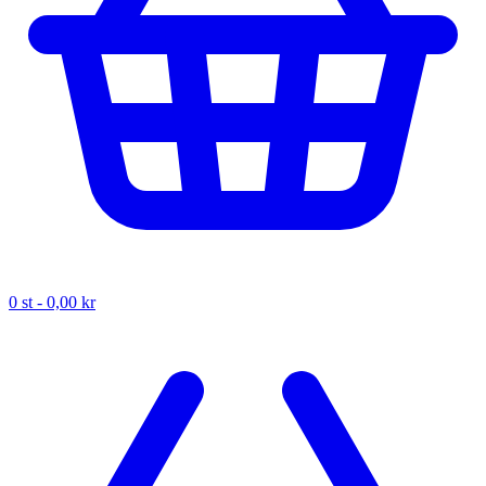
0
st -
0,00 kr