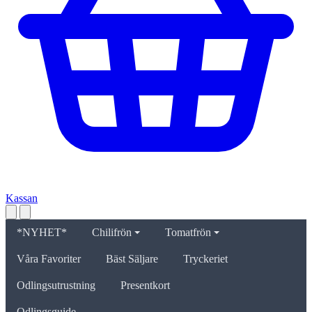
Kassan
*NYHET*
Chilifrön
Tomatfrön
Våra Favoriter
Bäst Säljare
Tryckeriet
Odlingsutrustning
Presentkort
Odlingsguide