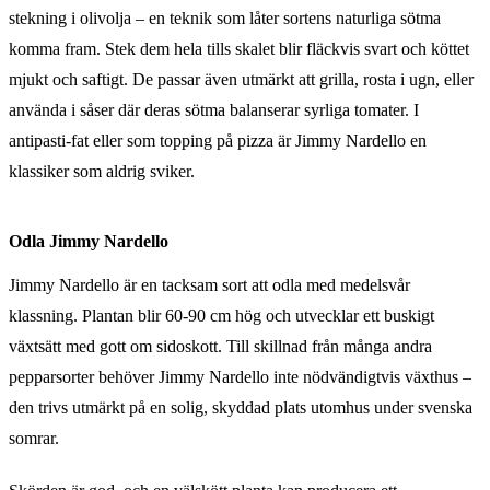
stekning i olivolja – en teknik som låter sortens naturliga sötma
komma fram. Stek dem hela tills skalet blir fläckvis svart och köttet
mjukt och saftigt. De passar även utmärkt att grilla, rosta i ugn, eller
använda i såser där deras sötma balanserar syrliga tomater. I
antipasti-fat eller som topping på pizza är Jimmy Nardello en
klassiker som aldrig sviker.
Odla Jimmy Nardello
Jimmy Nardello är en tacksam sort att odla med medelsvår
klassning. Plantan blir 60-90 cm hög och utvecklar ett buskigt
växtsätt med gott om sidoskott. Till skillnad från många andra
pepparsorter behöver Jimmy Nardello inte nödvändigtvis växthus –
den trivs utmärkt på en solig, skyddad plats utomhus under svenska
somrar.