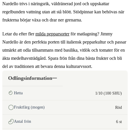
Nardello trivs i näringsrik, väldränerad jord och uppskattar
regelbunden vattning utan att stå blött. Stödpinnar kan behövas när
frukterna börjar växa och drar ner grenarna.
Letar du efter fler
milda pepparsorter
för matlagning? Jimmy
Nardello är den perfekta porten till italiensk pepparkultur och passar
utmärkt att odla tillsammans med basilika, vitlök och tomater för en
äkta medelhavsträdgård. Spara frön från dina bästa frukter och bli
del av traditionen att bevara denna kulturarvssort.
Odlingsinformation
Hetta
1/10 (100 SHU)
Fruktfärg (mogen)
Röd
Antal frön
6 st