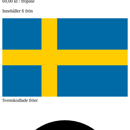
69,00
kr
/ fröpåse
Innehåller 6 frön
Svenskodlade fröer