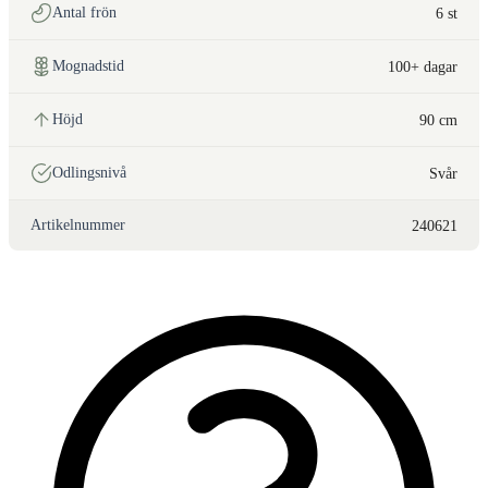
Antal frön
6 st
Mognadstid
100+ dagar
Höjd
90 cm
Odlingsnivå
Svår
Artikelnummer
240621