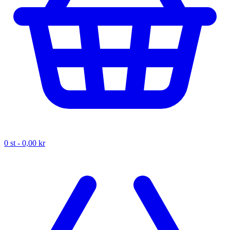
0
st -
0,00 kr