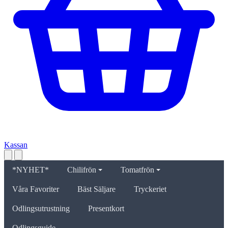
Kassan
*NYHET*
Chilifrön
Tomatfrön
Våra Favoriter
Bäst Säljare
Tryckeriet
Odlingsutrustning
Presentkort
Odlingsguide