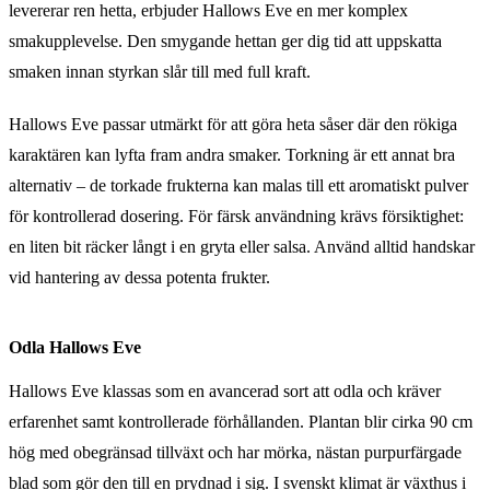
levererar ren hetta, erbjuder Hallows Eve en mer komplex
smakupplevelse. Den smygande hettan ger dig tid att uppskatta
smaken innan styrkan slår till med full kraft.
Hallows Eve passar utmärkt för att göra heta såser där den rökiga
karaktären kan lyfta fram andra smaker. Torkning är ett annat bra
alternativ – de torkade frukterna kan malas till ett aromatiskt pulver
för kontrollerad dosering. För färsk användning krävs försiktighet:
en liten bit räcker långt i en gryta eller salsa. Använd alltid handskar
vid hantering av dessa potenta frukter.
Odla Hallows Eve
Hallows Eve klassas som en avancerad sort att odla och kräver
erfarenhet samt kontrollerade förhållanden. Plantan blir cirka 90 cm
hög med obegränsad tillväxt och har mörka, nästan purpurfärgade
blad som gör den till en prydnad i sig. I svenskt klimat är växthus i