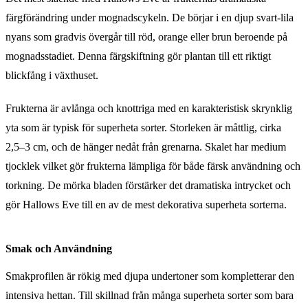
färgförändring under mognadscykeln. De börjar i en djup svart-lila
nyans som gradvis övergår till röd, orange eller brun beroende på
mognadsstadiet. Denna färgskiftning gör plantan till ett riktigt
blickfång i växthuset.
Frukterna är avlånga och knottriga med en karakteristisk skrynklig
yta som är typisk för superheta sorter. Storleken är måttlig, cirka
2,5–3 cm, och de hänger nedåt från grenarna. Skalet har medium
tjocklek vilket gör frukterna lämpliga för både färsk användning och
torkning. De mörka bladen förstärker det dramatiska intrycket och
gör Hallows Eve till en av de mest dekorativa superheta sorterna.
Smak och Användning
Smakprofilen är rökig med djupa undertoner som kompletterar den
intensiva hettan. Till skillnad från många superheta sorter som bara