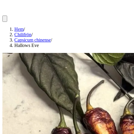
Hem
/
Chilifrön
/
Capsicum chinense
/
Hallows Eve