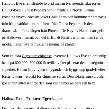
Hallows Eve är en slående hybrid mellan två legendariska sorter:
Bhut Jolokia (Ghost Pepper) och Pimenta De Neyde. Denna
korsning utvecklades av Joker Chilli Farm och kombinerar det bästa
från båda världar – extrem hetta från Ghost Pepper och den
dramatiska mörka färgen från Pimenta De Neyde. Namnet anspelar
på Halloween-temat, och det är lätt att förstå varför när man ser de
mörka, nästan svarta frukterna mogna på plantan.
Som en äkta
Capsicum chinense
levererar Hallows Eve en ordentlig
hetta på 600 000–700 000 Scoville, vilket placerar den i kategorin
superhet. Hettan är av typen smygande och byggs upp gradvis efter
första tuggan – typiskt för chinense-sorter. Den rökiga smakprofilen
gör sorten intressant för den som vill ha mer än bara ren hetta.
Hallows Eve – Fruktens Egenskaper
Det mest slående med Hallows Eve är frukternas dramatiska