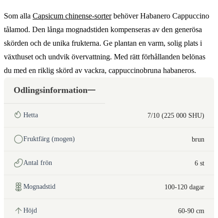
Som alla
Capsicum chinense-sorter
behöver Habanero Cappuccino
tålamod. Den långa mognadstiden kompenseras av den generösa
skörden och de unika frukterna. Ge plantan en varm, solig plats i
växthuset och undvik övervattning. Med rätt förhållanden belönas
du med en riklig skörd av vackra, cappuccinobruna habaneros.
Odlingsinformation
Hetta
7/10 (225 000 SHU)
Fruktfärg (mogen)
brun
Antal frön
6 st
Mognadstid
100-120 dagar
Höjd
60-90 cm