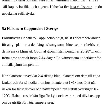
bruna frukterna och kan vara ett samtalsämne i växthuset. Trivs i
sällskap av basilika och tagetes. Utforska fler
heta chilisorter
om du
uppskattar rejäl styrka.
Så Habanero Cappuccino i Sverige
Förkultivera Habanero Cappuccino tidigt, helst i december-januari,
för att ge plantorna den långa säsong som chinense-arter behöver i
det svenska klimatet. Optimal groningstemperatur är 25-28°C, och
fröna gror normalt inom 7-14 dagar. En värmematta underlättar för
att hålla jämn temperatur.
När plantorna utvecklat 2-4 riktiga blad, plantera om dem till egna
krukor och fortsätt odla inomhus. Plantera ut i växthus först när
risken för frost är över och natttemperaturen stabilt överstiger 10-
12°C. Habaneros är känsliga för kyla och svarar med tillväxtstopp
om de utsätts för låga temperaturer.