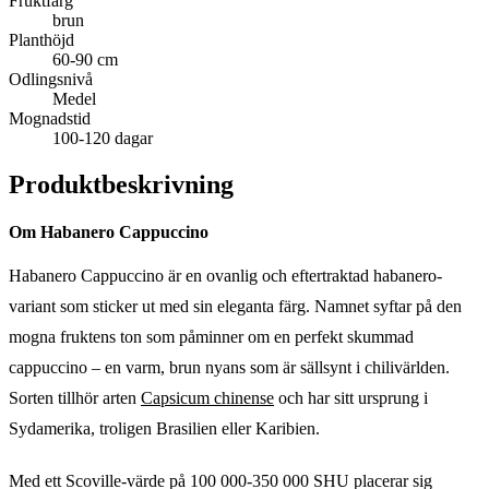
Fruktfärg
brun
Planthöjd
60-90 cm
Odlingsnivå
Medel
Mognadstid
100-120 dagar
Produktbeskrivning
Om Habanero Cappuccino
Habanero Cappuccino är en ovanlig och eftertraktad habanero-
variant som sticker ut med sin eleganta färg. Namnet syftar på den
mogna fruktens ton som påminner om en perfekt skummad
cappuccino – en varm, brun nyans som är sällsynt i chilivärlden.
Sorten tillhör arten
Capsicum chinense
och har sitt ursprung i
Sydamerika, troligen Brasilien eller Karibien.
Med ett Scoville-värde på 100 000-350 000 SHU placerar sig