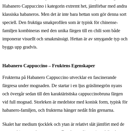
Habanero Cappuccino i kategorin extremt het, jämförbar med andra
klassiska habaneros. Men det är inte bara hettan som gör denna sort
speciell. Den fruktiga smakprofilen som är typisk för chinense-
familjen kombineras med den unika färgen till en chili som både
imponerar visuellt och smakmässigt. Hettan är av smygande typ och
byggs upp gradvis.
Habanero Cappuccino – Fruktens Egenskaper
Frukterna på Habanero Cappuccino utvecklar en fascinerande
färgresa under mognaden. De startar i en ljus gräslimegrön nyans
och övergår sedan till den karaktäristiska cappuccinobruna färgen
vid full mognad. Storleken är medelstor med konisk form, typisk för
habanero-familjen, och frukterna hänger nedåt från grenarna.
Skalet har medium tjocklek och ytan är relativt slät jämfört med de