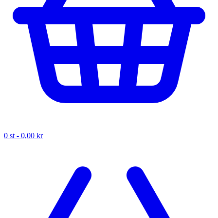
0
st -
0,00 kr