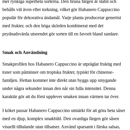
mer rynkiga superheta sorterna. Den bruna färgen är stabil och
behålls väl även efter torkning, vilket gör Habanero Cappuccino
populär för dekorativa ändamål. Varje planta producerar generöst
med frukter, och den höga skörden kombinerat med det
prydnadsvärda utseendet gör sorten till en favorit bland samlare.
Smak och Användning
Smakprofilen hos Habanero Cappuccino är utpräglat fruktig med
toner som påminner om tropiska frukter, typiskt för chinense-
familjen. Hettan kommer inte direkt utan byggs upp smygande
under några sekunder innan den når sin fulla intensitet. Denna
karaktär gör att du först upplever smaken innan värmen tar över.
I köket passar Habanero Cappuccino utmärkt för att göra heta såser
med en djup, komplex smakbild. Den ovanliga färgen gör såsen
visuellt tilltalande utan tillsatser. Använd sparsamt i färska salsas,