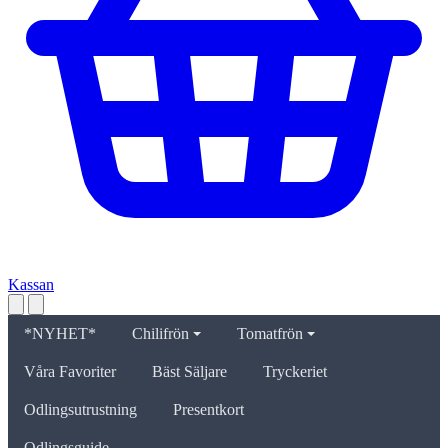
Kassan
*NYHET*
Chilifrön
Tomatfrön
Våra Favoriter
Bäst Säljare
Tryckeriet
Odlingsutrustning
Presentkort
Odlingsguide