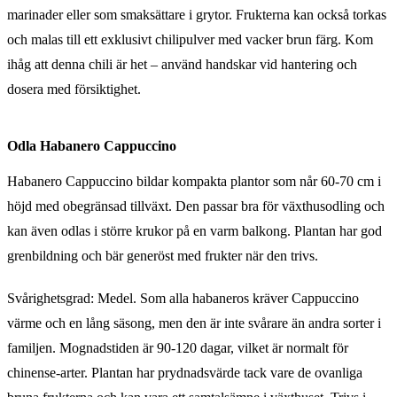
marinader eller som smaksättare i grytor. Frukterna kan också torkas
och malas till ett exklusivt chilipulver med vacker brun färg. Kom
ihåg att denna chili är het – använd handskar vid hantering och
dosera med försiktighet.
Odla Habanero Cappuccino
Habanero Cappuccino bildar kompakta plantor som når 60-70 cm i
höjd med obegränsad tillväxt. Den passar bra för växthusodling och
kan även odlas i större krukor på en varm balkong. Plantan har god
grenbildning och bär generöst med frukter när den trivs.
Svårighetsgrad: Medel. Som alla habaneros kräver Cappuccino
värme och en lång säsong, men den är inte svårare än andra sorter i
familjen. Mognadstiden är 90-120 dagar, vilket är normalt för
chinense-arter. Plantan har prydnadsvärde tack vare de ovanliga