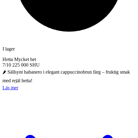
I lager
Hetta
Mycket het
7/10
225 000 SHU
🌶️ Sällsynt habanero i elegant cappuccinobrun färg – fruktig smak
med rejäl hetta!
Läs mer