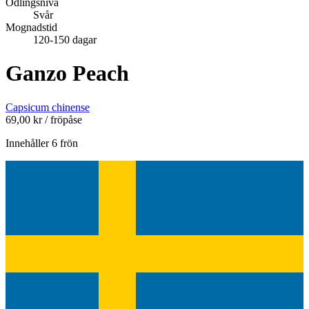
Odlingsnivå
Svår
Mognadstid
120-150 dagar
Ganzo Peach
Capsicum chinense
69,00
kr
/ fröpåse
Innehåller 6 frön