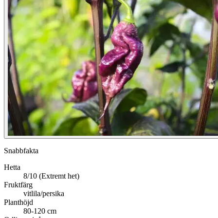
Snabbfakta
Hetta
8/10 (Extremt het)
Fruktfärg
vitlila/persika
Planthöjd
80-120 cm