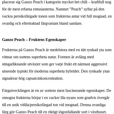
placerar sig Ganzo Peach i kategorin mycket het chili – kraftfull nog
för de mest erfarna entusiasterna. Namnet ”Peach” syftar på den
vackra persikofärgade tonen som frukterna antar vid full mognad, en
ovanlig och eftertraktad färgvariant bland samlare.
Ganzo Peach – Fruktens Egenskaper
Frukterna på Ganzo Peach är medelstora med en tätt rynkad yta som
vittnar om sortens superheta natur. Formen är avlång med
stingarliknande utväxter som ger varje frukt ett närmast aggressivt
utseende typiskt för moderna superheta hybrider. Den rynkade ytan
signalerar hög capsaicinkoncentration.
Färgutvecklingen är en av sortens mest fascinerande egenskaper. De
omogna frukterna börjar i en vacker lila nyans som gradvis övergår
till en unik vitlila/persikofärgad ton vid mognad. Denna ovanliga
färg gör Ganzo Peach till en riktigt iögonfallande sort i växthuset.