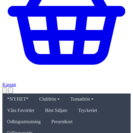
Kassan
*NYHET*
Chilifrön
Tomatfrön
Våra Favoriter
Bäst Säljare
Tryckeriet
Odlingsutrustning
Presentkort
Odlingsguide