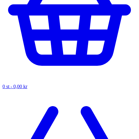
0
st -
0,00 kr