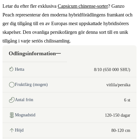
Letar du efter fler exklusiva
Capsicum chinense-sorter
? Ganzo
Peach representerar den moderna hybridförädlingens framkant och
ger dig tillgång till en av Europas mest uppskattade hybridisörers
skapelser. Den ovanliga persikofärgen gör denna sort till en unik
tillgång i varje seriös chilissamling.
Odlingsinformation
Hetta
8/10 (650 000 SHU)
Fruktfärg (mogen)
vitlila/persika
Antal frön
6 st
Mognadstid
120-150 dagar
Höjd
80-120 cm