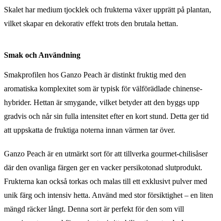
Skalet har medium tjocklek och frukterna växer upprätt på plantan,
vilket skapar en dekorativ effekt trots den brutala hettan.
Smak och Användning
Smakprofilen hos Ganzo Peach är distinkt fruktig med den
aromatiska komplexitet som är typisk för välförädlade chinense-
hybrider. Hettan är smygande, vilket betyder att den byggs upp
gradvis och når sin fulla intensitet efter en kort stund. Detta ger tid
att uppskatta de fruktiga noterna innan värmen tar över.
Ganzo Peach är en utmärkt sort för att tillverka gourmet-chilisåser
där den ovanliga färgen ger en vacker persikotonad slutprodukt.
Frukterna kan också torkas och malas till ett exklusivt pulver med
unik färg och intensiv hetta. Använd med stor försiktighet – en liten
mängd räcker långt. Denna sort är perfekt för den som vill