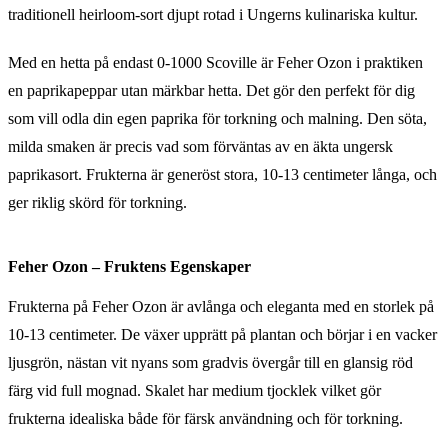
traditionell heirloom-sort djupt rotad i Ungerns kulinariska kultur.
Med en hetta på endast 0-1000 Scoville är Feher Ozon i praktiken
en paprikapeppar utan märkbar hetta. Det gör den perfekt för dig
som vill odla din egen paprika för torkning och malning. Den söta,
milda smaken är precis vad som förväntas av en äkta ungersk
paprikasort. Frukterna är generöst stora, 10-13 centimeter långa, och
ger riklig skörd för torkning.
Feher Ozon – Fruktens Egenskaper
Frukterna på Feher Ozon är avlånga och eleganta med en storlek på
10-13 centimeter. De växer upprätt på plantan och börjar i en vacker
ljusgrön, nästan vit nyans som gradvis övergår till en glansig röd
färg vid full mognad. Skalet har medium tjocklek vilket gör
frukterna idealiska både för färsk användning och för torkning.