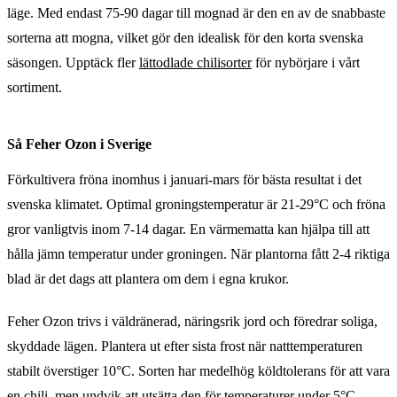
läge. Med endast 75-90 dagar till mognad är den en av de snabbaste
sorterna att mogna, vilket gör den idealisk för den korta svenska
säsongen. Upptäck fler
lättodlade chilisorter
för nybörjare i vårt
sortiment.
Så Feher Ozon i Sverige
Förkultivera fröna inomhus i januari-mars för bästa resultat i det
svenska klimatet. Optimal groningstemperatur är 21-29°C och fröna
gror vanligtvis inom 7-14 dagar. En värmematta kan hjälpa till att
hålla jämn temperatur under groningen. När plantorna fått 2-4 riktiga
blad är det dags att plantera om dem i egna krukor.
Feher Ozon trivs i väldränerad, näringsrik jord och föredrar soliga,
skyddade lägen. Plantera ut efter sista frost när natttemperaturen
stabilt överstiger 10°C. Sorten har medelhög köldtolerans för att vara
en chili, men undvik att utsätta den för temperaturer under 5°C.