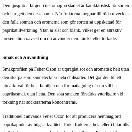
Den ljusgröna färgen i det omogna stadiet är karaktäristisk för sorten
och har gett den dess namn. När frukterna mognar till röda utvecklas
den fulla sötman och aromerna som gör sorten så uppskattad för
paprikatillverkning. Ytan är slät och blank, vilket ger en attraktiv
presentation oavsett om du använder dem färska eller torkade.
Smak och Användning
Smakprofilen på Feher Ozon är utpräglat söt och aromatisk helt utan
den skärpa som kännetecknar heta chilisorter. Det gör den till ett
utmärkt val för hela familjen och för matlagning där du vill ha
paprikasmak utan hetta. Den söta smaken förstärks ytterligare vid
torkning när sockerarterna koncentreras.
Traditionellt används Feher Ozon för att producera hemmagjord
paprikapuder av högsta kvalitet. Torka frukterna hela eller i bitar tills