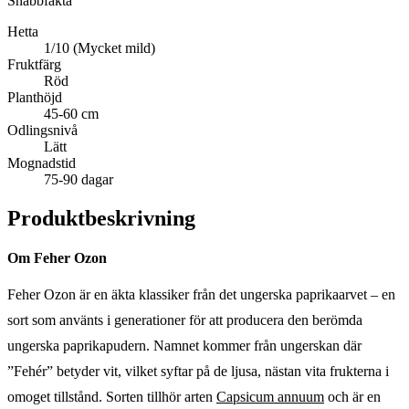
Snabbfakta
Hetta
1/10 (Mycket mild)
Fruktfärg
Röd
Planthöjd
45-60 cm
Odlingsnivå
Lätt
Mognadstid
75-90 dagar
Produktbeskrivning
Om Feher Ozon
Feher Ozon är en äkta klassiker från det ungerska paprikaarvet – en
sort som använts i generationer för att producera den berömda
ungerska paprikapudern. Namnet kommer från ungerskan där
”Fehér” betyder vit, vilket syftar på de ljusa, nästan vita frukterna i
omoget tillstånd. Sorten tillhör arten
Capsicum annuum
och är en