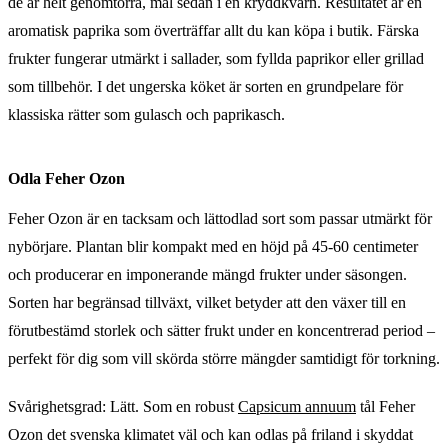
de är helt genomtorra, mal sedan i en kryddkvarn. Resultatet är en
aromatisk paprika som överträffar allt du kan köpa i butik. Färska
frukter fungerar utmärkt i sallader, som fyllda paprikor eller grillad
som tillbehör. I det ungerska köket är sorten en grundpelare för
klassiska rätter som gulasch och paprikasch.
Odla Feher Ozon
Feher Ozon är en tacksam och lättodlad sort som passar utmärkt för
nybörjare. Plantan blir kompakt med en höjd på 45-60 centimeter
och producerar en imponerande mängd frukter under säsongen.
Sorten har begränsad tillväxt, vilket betyder att den växer till en
förutbestämd storlek och sätter frukt under en koncentrerad period –
perfekt för dig som vill skörda större mängder samtidigt för torkning.
Svårighetsgrad: Lätt. Som en robust
Capsicum annuum
tål Feher
Ozon det svenska klimatet väl och kan odlas på friland i skyddat