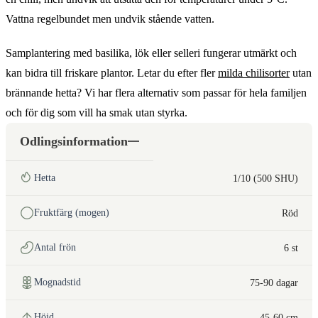
Vattna regelbundet men undvik stående vatten.
Samplantering med basilika, lök eller selleri fungerar utmärkt och
kan bidra till friskare plantor. Letar du efter fler
milda chilisorter
utan
brännande hetta? Vi har flera alternativ som passar för hela familjen
och för dig som vill ha smak utan styrka.
Odlingsinformation
Hetta
1/10 (500 SHU)
Fruktfärg (mogen)
Röd
Antal frön
6 st
Mognadstid
75-90 dagar
Höjd
45-60 cm