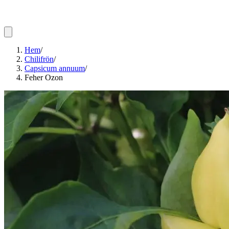
Hem
/
Chilifrön
/
Capsicum annuum
/
Feher Ozon