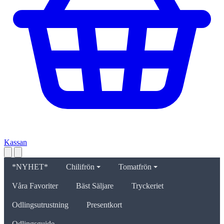
Kassan
*NYHET*
Chilifrön
Tomatfrön
Våra Favoriter
Bäst Säljare
Tryckeriet
Odlingsutrustning
Presentkort
Odlingsguide