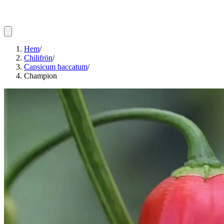
Hem
/
Chilifrön
/
Capsicum baccatum
/
Champion