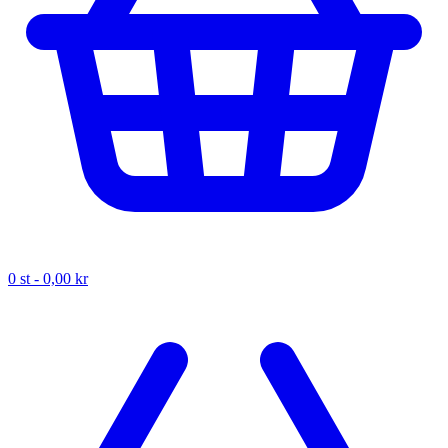
0
st -
0,00 kr