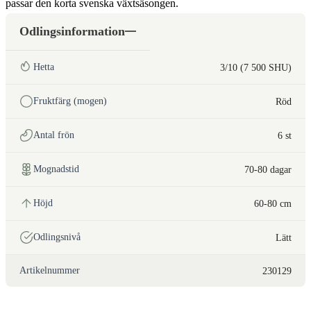
passar den korta svenska växtsäsongen.
Odlingsinformation
Hetta
3/10 (7 500 SHU)
Fruktfärg (mogen)
Röd
Antal frön
6 st
Mognadstid
70-80 dagar
Höjd
60-80 cm
Odlingsnivå
Lätt
Artikelnummer
230129