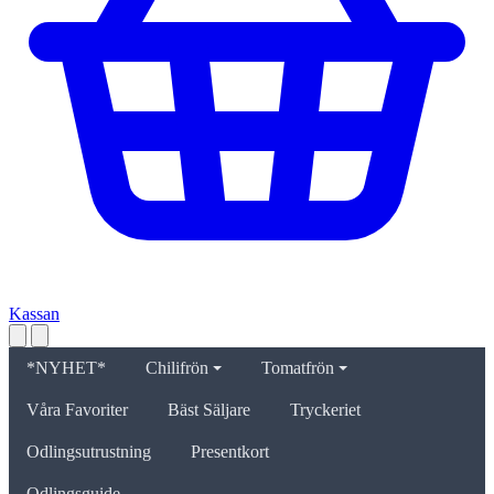
Kassan
*NYHET*
Chilifrön
Tomatfrön
Våra Favoriter
Bäst Säljare
Tryckeriet
Odlingsutrustning
Presentkort
Odlingsguide