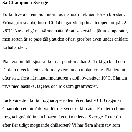
Så Champion i Sverige
Förkultivera Champion inomhus i januari–februari för en bra start.
Fröna gror snabbt, inom 10–14 dagar vid optimal temperatur på 22–
28°C. Använd gärna värmematta för att säkerställa jämn temperatur,
men sorten är så pass tålig att den oftast gror bra även under enklare
förhållanden.
Plantera om till egna krukor när plantorna har 2–4 riktiga blad och
låt dem utveckla ett starkt rotsystem innan utplantering. Plantera ut
efter sista frost när natttemperaturen stabilt överstiger 10°C. Plantan
trivs med basilika, tagetes och lök som grannväxter.
Tack vare den korta mognadsperioden på endast 70–80 dagar är
Champion ett utmärkt val för det svenska klimatet. Frukterna hinner
mogna i god tid innan hösten, även i mellersta Sverige. Letar du
efter fler
tidigt mognande chilisorter
? Vi har flera alternativ som