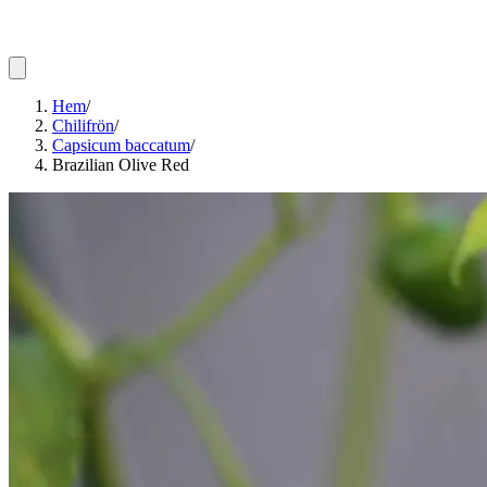
Hem
/
Chilifrön
/
Capsicum baccatum
/
Brazilian Olive Red