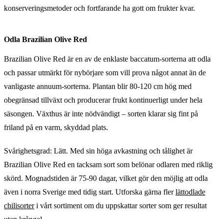
konserveringsmetoder och fortfarande ha gott om frukter kvar.
Odla Brazilian Olive Red
Brazilian Olive Red är en av de enklaste baccatum-sorterna att odla
och passar utmärkt för nybörjare som vill prova något annat än de
vanligaste annuum-sorterna. Plantan blir 80-120 cm hög med
obegränsad tillväxt och producerar frukt kontinuerligt under hela
säsongen. Växthus är inte nödvändigt – sorten klarar sig fint på
friland på en varm, skyddad plats.
Svårighetsgrad: Lätt. Med sin höga avkastning och tålighet är
Brazilian Olive Red en tacksam sort som belönar odlaren med riklig
skörd. Mognadstiden är 75-90 dagar, vilket gör den möjlig att odla
även i norra Sverige med tidig start. Utforska gärna fler
lättodlade
chilisorter
i vårt sortiment om du uppskattar sorter som ger resultat