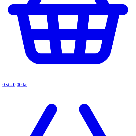
0
st -
0,00 kr