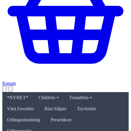
Kassan
*NYHET*
Chilifrön
Tomatfrön
Våra Favoriter
Bäst Säljare
Tryckeriet
Odlingsutrustning
Presentkort
Odlingsguide