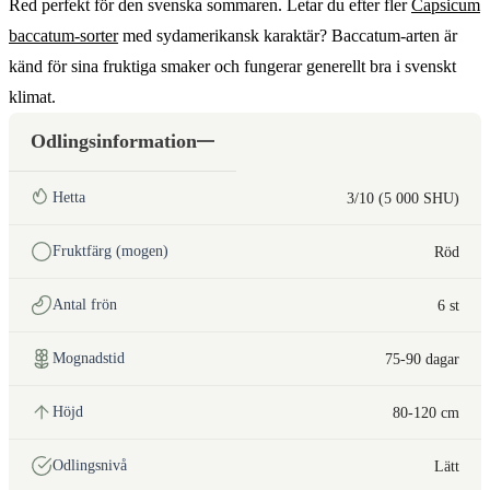
Red perfekt för den svenska sommaren. Letar du efter fler
Capsicum
baccatum-sorter
med sydamerikansk karaktär? Baccatum-arten är
känd för sina fruktiga smaker och fungerar generellt bra i svenskt
klimat.
Odlingsinformation
Hetta
3/10 (5 000 SHU)
Fruktfärg (mogen)
Röd
Antal frön
6 st
Mognadstid
75-90 dagar
Höjd
80-120 cm
Odlingsnivå
Lätt