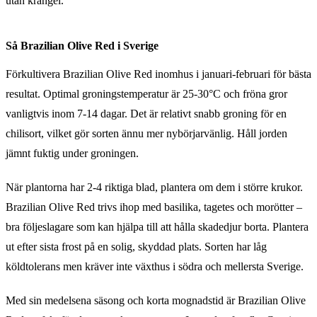
utan krångel.
Så Brazilian Olive Red i Sverige
Förkultivera Brazilian Olive Red inomhus i januari-februari för bästa
resultat. Optimal groningstemperatur är 25-30°C och fröna gror
vanligtvis inom 7-14 dagar. Det är relativt snabb groning för en
chilisort, vilket gör sorten ännu mer nybörjarvänlig. Håll jorden
jämnt fuktig under groningen.
När plantorna har 2-4 riktiga blad, plantera om dem i större krukor.
Brazilian Olive Red trivs ihop med basilika, tagetes och morötter –
bra följeslagare som kan hjälpa till att hålla skadedjur borta. Plantera
ut efter sista frost på en solig, skyddad plats. Sorten har låg
köldtolerans men kräver inte växthus i södra och mellersta Sverige.
Med sin medelsena säsong och korta mognadstid är Brazilian Olive