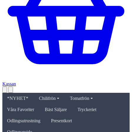
Kassan
*NYHET*
Chilifrön
Tomatfrön
Våra Favoriter
Bäst Säljare
Tryckeriet
Odlingsutrustning
Presentkort
Odlingsguide