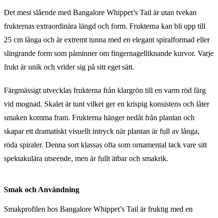
Det mest slående med Bangalore Whippet’s Tail är utan tvekan
frukternas extraordinära längd och form. Frukterna kan bli upp till
25 cm långa och är extremt tunna med en elegant spiralformad eller
slingrande form som påminner om fingernagelliknande kurvor. Varje
frukt är unik och vrider sig på sitt eget sätt.
Färgmässigt utvecklas frukterna från klargrön till en varm röd färg
vid mognad. Skalet är tunt vilket ger en krispig konsistens och låter
smaken komma fram. Frukterna hänger nedåt från plantan och
skapar ett dramatiskt visuellt intryck när plantan är full av långa,
röda spiraler. Denna sort klassas ofta som ornamental tack vare sitt
spektakulära utseende, men är fullt ätbar och smakrik.
Smak och Användning
Smakprofilen hos Bangalore Whippet’s Tail är fruktig med en