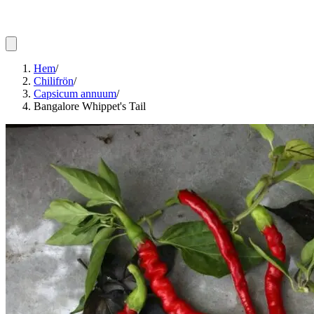
Hem
/
Chilifrön
/
Capsicum annuum
/
Bangalore Whippet's Tail