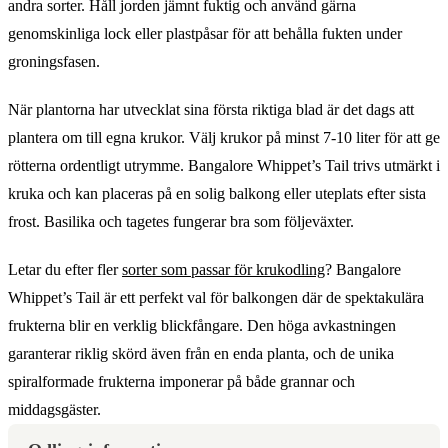
andra sorter. Håll jorden jämnt fuktig och använd gärna
genomskinliga lock eller plastpåsar för att behålla fukten under
groningsfasen.
När plantorna har utvecklat sina första riktiga blad är det dags att
plantera om till egna krukor. Välj krukor på minst 7-10 liter för att ge
rötterna ordentligt utrymme. Bangalore Whippet’s Tail trivs utmärkt i
kruka och kan placeras på en solig balkong eller uteplats efter sista
frost. Basilika och tagetes fungerar bra som följeväxter.
Letar du efter fler
sorter som passar för krukodling
? Bangalore
Whippet’s Tail är ett perfekt val för balkongen där de spektakulära
frukterna blir en verklig blickfångare. Den höga avkastningen
garanterar riklig skörd även från en enda planta, och de unika
spiralformade frukterna imponerar på både grannar och
middagsgäster.