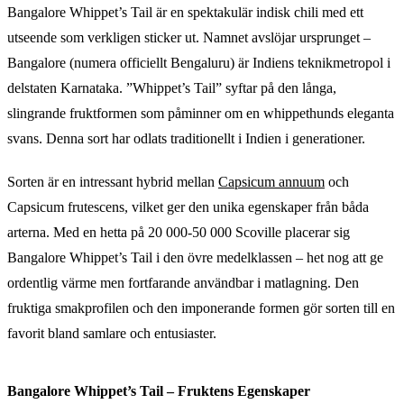
Bangalore Whippet’s Tail är en spektakulär indisk chili med ett
utseende som verkligen sticker ut. Namnet avslöjar ursprunget –
Bangalore (numera officiellt Bengaluru) är Indiens teknikmetropol i
delstaten Karnataka. ”Whippet’s Tail” syftar på den långa,
slingrande fruktformen som påminner om en whippethunds eleganta
svans. Denna sort har odlats traditionellt i Indien i generationer.
Sorten är en intressant hybrid mellan
Capsicum annuum
och
Capsicum frutescens, vilket ger den unika egenskaper från båda
arterna. Med en hetta på 20 000-50 000 Scoville placerar sig
Bangalore Whippet’s Tail i den övre medelklassen – het nog att ge
ordentlig värme men fortfarande användbar i matlagning. Den
fruktiga smakprofilen och den imponerande formen gör sorten till en
favorit bland samlare och entusiaster.
Bangalore Whippet’s Tail – Fruktens Egenskaper