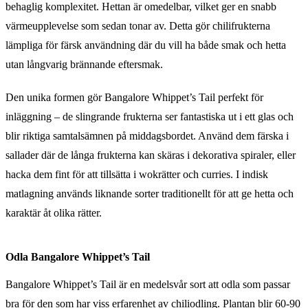
behaglig komplexitet. Hettan är omedelbar, vilket ger en snabb
värmeupplevelse som sedan tonar av. Detta gör chilifrukterna
lämpliga för färsk användning där du vill ha både smak och hetta
utan långvarig brännande eftersmak.
Den unika formen gör Bangalore Whippet’s Tail perfekt för
inläggning – de slingrande frukterna ser fantastiska ut i ett glas och
blir riktiga samtalsämnen på middagsbordet. Använd dem färska i
sallader där de långa frukterna kan skäras i dekorativa spiraler, eller
hacka dem fint för att tillsätta i wokrätter och curries. I indisk
matlagning används liknande sorter traditionellt för att ge hetta och
karaktär åt olika rätter.
Odla Bangalore Whippet’s Tail
Bangalore Whippet’s Tail är en medelsvår sort att odla som passar
bra för den som har viss erfarenhet av chiliodling. Plantan blir 60-90