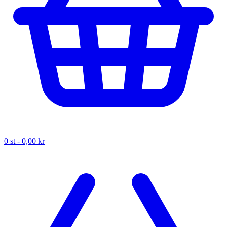
0
st -
0,00 kr