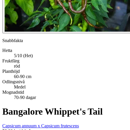
Snabbfakta
Hetta
5/10 (Het)
Fruktfärg
röd
Planthöjd
60-90 cm
Odlingsnivå
Medel
Mognadstid
70-90 dagar
Bangalore Whippet's Tail
Capsicum annuum x Capsicum frutescens