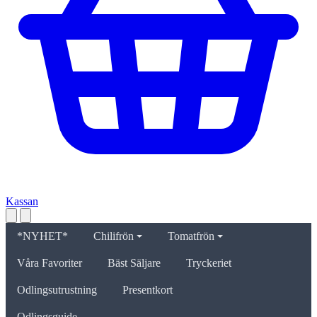
Kassan
*NYHET*
Chilifrön
Tomatfrön
Våra Favoriter
Bäst Säljare
Tryckeriet
Odlingsutrustning
Presentkort
Odlingsguide