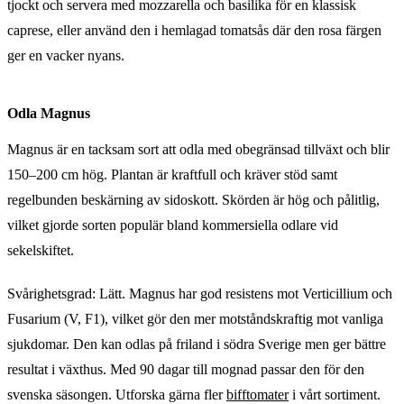
tjockt och servera med mozzarella och basilika för en klassisk
caprese, eller använd den i hemlagad tomatsås där den rosa färgen
ger en vacker nyans.
Odla Magnus
Magnus är en tacksam sort att odla med obegränsad tillväxt och blir
150–200 cm hög. Plantan är kraftfull och kräver stöd samt
regelbunden beskärning av sidoskott. Skörden är hög och pålitlig,
vilket gjorde sorten populär bland kommersiella odlare vid
sekelskiftet.
Svårighetsgrad: Lätt. Magnus har god resistens mot Verticillium och
Fusarium (V, F1), vilket gör den mer motståndskraftig mot vanliga
sjukdomar. Den kan odlas på friland i södra Sverige men ger bättre
resultat i växthus. Med 90 dagar till mognad passar den för den
svenska säsongen. Utforska gärna fler
bifftomater
i vårt sortiment.