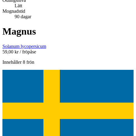
Odlingsnivå
Lätt
Mognadstid
90 dagar
Magnus
Solanum lycopersicum
59,00
kr
/ fröpåse
Innehåller 8 frön