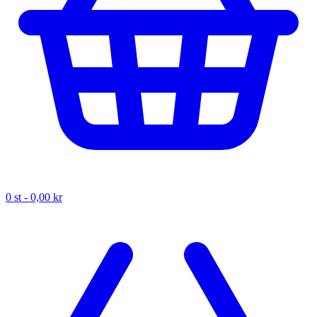
0
st -
0,00 kr