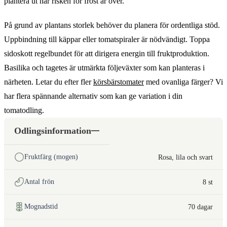
plantera ut när risken för frost är över.
På grund av plantans storlek behöver du planera för ordentliga stöd.
Uppbindning till käppar eller tomatspiraler är nödvändigt. Toppa
sidoskott regelbundet för att dirigera energin till fruktproduktion.
Basilika och tagetes är utmärkta följeväxter som kan planteras i
närheten. Letar du efter fler
körsbärstomater
med ovanliga färger? Vi
har flera spännande alternativ som kan ge variation i din
tomatodling.
Odlingsinformation
Fruktfärg (mogen)
Rosa, lila och svart
Antal frön
8 st
Mognadstid
70 dagar