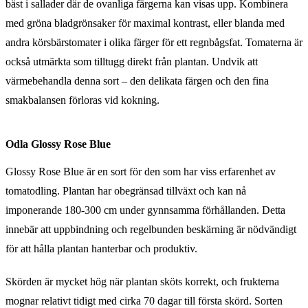
bäst i sallader där de ovanliga färgerna kan visas upp. Kombinera
med gröna bladgrönsaker för maximal kontrast, eller blanda med
andra körsbärstomater i olika färger för ett regnbågsfat. Tomaterna är
också utmärkta som tilltugg direkt från plantan. Undvik att
värmebehandla denna sort – den delikata färgen och den fina
smakbalansen förloras vid kokning.
Odla Glossy Rose Blue
Glossy Rose Blue är en sort för den som har viss erfarenhet av
tomatodling. Plantan har obegränsad tillväxt och kan nå
imponerande 180-300 cm under gynnsamma förhållanden. Detta
innebär att uppbindning och regelbunden beskärning är nödvändigt
för att hålla plantan hanterbar och produktiv.
Skörden är mycket hög när plantan sköts korrekt, och frukterna
mognar relativt tidigt med cirka 70 dagar till första skörd. Sorten