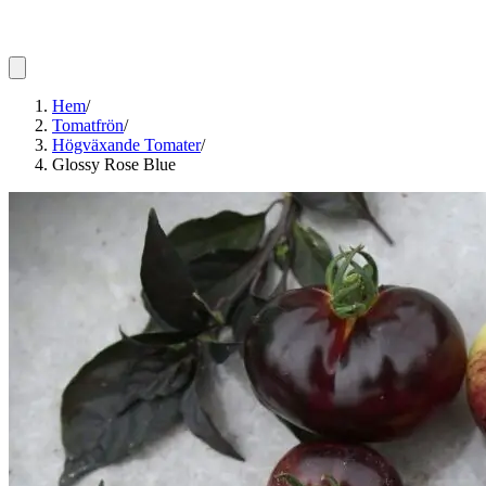
Hem
/
Tomatfrön
/
Högväxande Tomater
/
Glossy Rose Blue