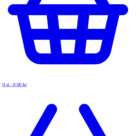
0
st -
0,00 kr