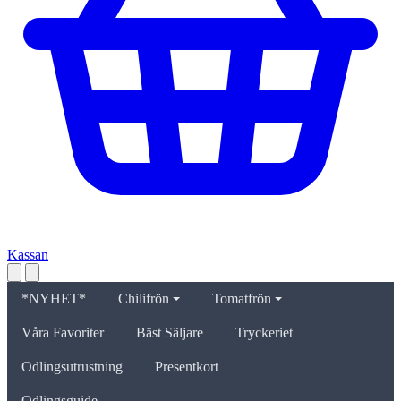
Kassan
*NYHET*
Chilifrön
Tomatfrön
Våra Favoriter
Bäst Säljare
Tryckeriet
Odlingsutrustning
Presentkort
Odlingsguide