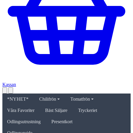
Kassan
*NYHET*
Chilifrön
Tomatfrön
Våra Favoriter
Bäst Säljare
Tryckeriet
Odlingsutrustning
Presentkort
Odlingsguide