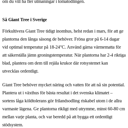
om du vill ha fler utmaningar i tomatodlingen.
Så Giant Tree i Sverige
Förkultivera Giant Tree tidigt inomhus, helst redan i mars, för att ge
plantorna den långa säsong de behöver. Fröna gror på 6-14 dagar
vid optimal temperatur på 18-24°C. Använd gärna värmematta för
att säkerställa jämn groningstemperatur. När plantorna har 2-4 riktiga
blad, plantera om dem till rejäla krukor där rotsystemet kan
utvecklas ordentligt.
Giant Tree behöver mycket näring och vatten för att nå sin potential.
Plantera ut i växthus för bästa resultat i det svenska klimatet –
sortens låga köldtolerans gör frilandsodling riskabel utom i de allra
varmaste lägena. Ge plantorna rikligt med utrymme, minst 60-80 cm
mellan varje planta, och var beredd på att bygga ett ordentligt
stödsystem.