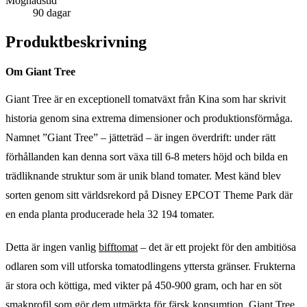
Mognadstid
90 dagar
Produktbeskrivning
Om Giant Tree
Giant Tree är en exceptionell tomatväxt från Kina som har skrivit
historia genom sina extrema dimensioner och produktionsförmåga.
Namnet ”Giant Tree” – jätteträd – är ingen överdrift: under rätt
förhållanden kan denna sort växa till 6-8 meters höjd och bilda en
trädliknande struktur som är unik bland tomater. Mest känd blev
sorten genom sitt världsrekord på Disney EPCOT Theme Park där
en enda planta producerade hela 32 194 tomater.
Detta är ingen vanlig
bifftomat
– det är ett projekt för den ambitiösa
odlaren som vill utforska tomatodlingens yttersta gränser. Frukterna
är stora och köttiga, med vikter på 450-900 gram, och har en söt
smakprofil som gör dem utmärkta för färsk konsumtion. Giant Tree