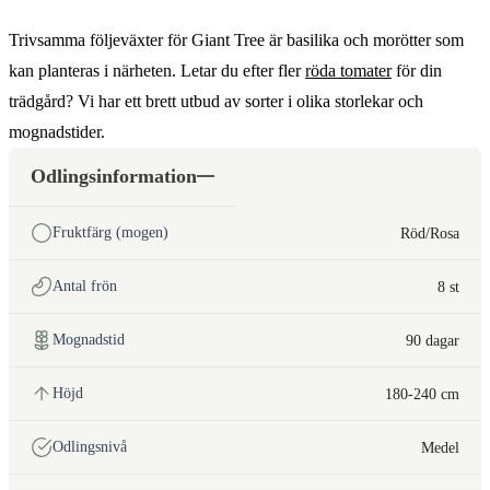
Trivsamma följeväxter för Giant Tree är basilika och morötter som
kan planteras i närheten. Letar du efter fler
röda tomater
för din
trädgård? Vi har ett brett utbud av sorter i olika storlekar och
mognadstider.
Odlingsinformation
Fruktfärg (mogen)
Röd/Rosa
Antal frön
8 st
Mognadstid
90 dagar
Höjd
180-240 cm
Odlingsnivå
Medel