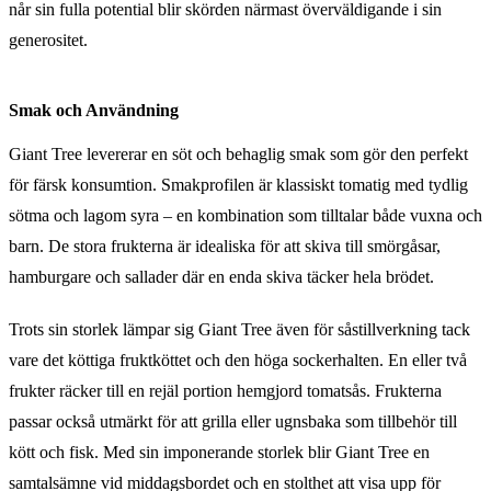
når sin fulla potential blir skörden närmast överväldigande i sin
generositet.
Smak och Användning
Giant Tree levererar en söt och behaglig smak som gör den perfekt
för färsk konsumtion. Smakprofilen är klassiskt tomatig med tydlig
sötma och lagom syra – en kombination som tilltalar både vuxna och
barn. De stora frukterna är idealiska för att skiva till smörgåsar,
hamburgare och sallader där en enda skiva täcker hela brödet.
Trots sin storlek lämpar sig Giant Tree även för såstillverkning tack
vare det köttiga fruktköttet och den höga sockerhalten. En eller två
frukter räcker till en rejäl portion hemgjord tomatsås. Frukterna
passar också utmärkt för att grilla eller ugnsbaka som tillbehör till
kött och fisk. Med sin imponerande storlek blir Giant Tree en
samtalsämne vid middagsbordet och en stolthet att visa upp för