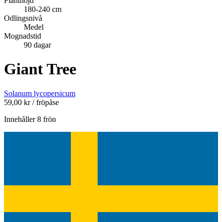
Planthöjd
180-240 cm
Odlingsnivå
Medel
Mognadstid
90 dagar
Giant Tree
Solanum lycopersicum
59,00
kr
/ fröpåse
Innehåller 8 frön