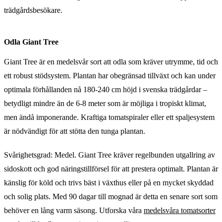
trädgårdsbesökare.
Odla Giant Tree
Giant Tree är en medelsvår sort att odla som kräver utrymme, tid och
ett robust stödsystem. Plantan har obegränsad tillväxt och kan under
optimala förhållanden nå 180-240 cm höjd i svenska trädgårdar –
betydligt mindre än de 6-8 meter som är möjliga i tropiskt klimat,
men ändå imponerande. Kraftiga tomatspiraler eller ett spaljesystem
är nödvändigt för att stötta den tunga plantan.
Svårighetsgrad: Medel. Giant Tree kräver regelbunden utgallring av
sidoskott och god näringstillförsel för att prestera optimalt. Plantan är
känslig för köld och trivs bäst i växthus eller på en mycket skyddad
och solig plats. Med 90 dagar till mognad är detta en senare sort som
behöver en lång varm säsong. Utforska våra
medelsvåra tomatsorter