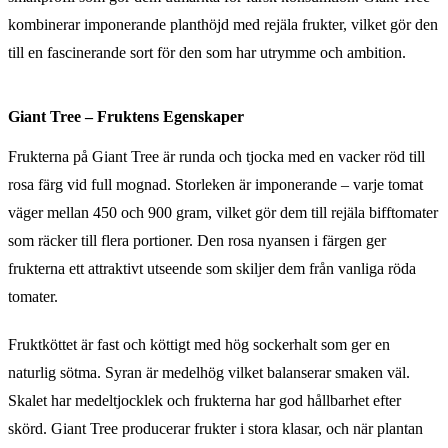
kombinerar imponerande planthöjd med rejäla frukter, vilket gör den
till en fascinerande sort för den som har utrymme och ambition.
Giant Tree – Fruktens Egenskaper
Frukterna på Giant Tree är runda och tjocka med en vacker röd till
rosa färg vid full mognad. Storleken är imponerande – varje tomat
väger mellan 450 och 900 gram, vilket gör dem till rejäla bifftomater
som räcker till flera portioner. Den rosa nyansen i färgen ger
frukterna ett attraktivt utseende som skiljer dem från vanliga röda
tomater.
Fruktköttet är fast och köttigt med hög sockerhalt som ger en
naturlig sötma. Syran är medelhög vilket balanserar smaken väl.
Skalet har medeltjocklek och frukterna har god hållbarhet efter
skörd. Giant Tree producerar frukter i stora klasar, och när plantan