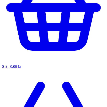
0
st -
0,00 kr