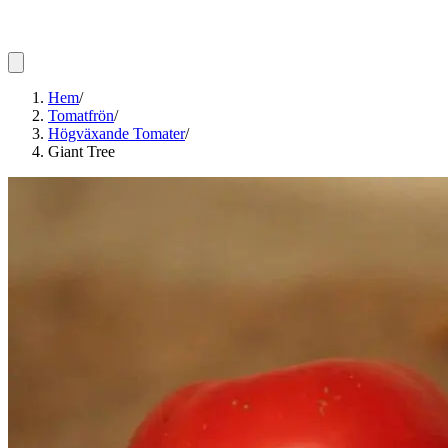
Hem
/
Tomatfrön
/
Högväxande Tomater
/
Giant Tree