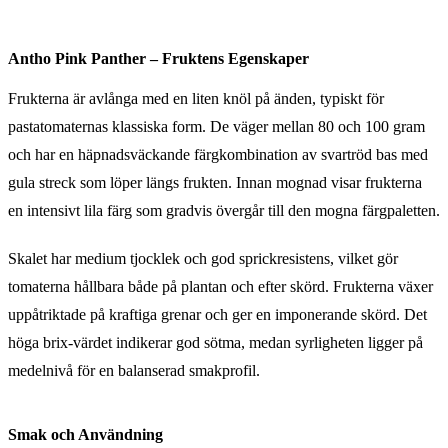
Antho Pink Panther – Fruktens Egenskaper
Frukterna är avlånga med en liten knöl på änden, typiskt för
pastatomaternas klassiska form. De väger mellan 80 och 100 gram
och har en häpnadsväckande färgkombination av svartröd bas med
gula streck som löper längs frukten. Innan mognad visar frukterna
en intensivt lila färg som gradvis övergår till den mogna färgpaletten.
Skalet har medium tjocklek och god sprickresistens, vilket gör
tomaterna hållbara både på plantan och efter skörd. Frukterna växer
uppåtriktade på kraftiga grenar och ger en imponerande skörd. Det
höga brix-värdet indikerar god sötma, medan syrligheten ligger på
medelnivå för en balanserad smakprofil.
Smak och Användning