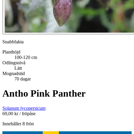
Snabbfakta
Planthöjd
100-120 cm
Odlingsnivå
Lätt
Mognadstid
70 dagar
Antho Pink Panther
Solanum lycopersicum
69,00
kr
/ fröpåse
Innehåller 8 frön