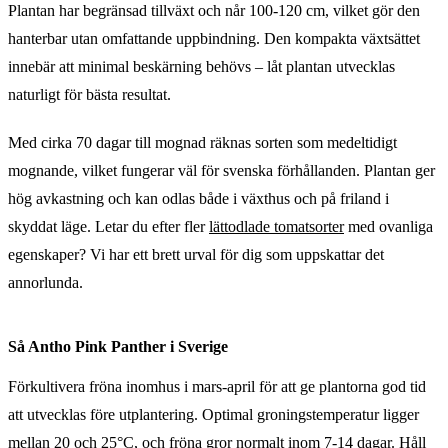
Plantan har begränsad tillväxt och når 100-120 cm, vilket gör den
hanterbar utan omfattande uppbindning. Den kompakta växtsättet
innebär att minimal beskärning behövs – låt plantan utvecklas
naturligt för bästa resultat.
Med cirka 70 dagar till mognad räknas sorten som medeltidigt
mognande, vilket fungerar väl för svenska förhållanden. Plantan ger
hög avkastning och kan odlas både i växthus och på friland i
skyddat läge. Letar du efter fler
lättodlade tomatsorter
med ovanliga
egenskaper? Vi har ett brett urval för dig som uppskattar det
annorlunda.
Så Antho Pink Panther i Sverige
Förkultivera fröna inomhus i mars-april för att ge plantorna god tid
att utvecklas före utplantering. Optimal groningstemperatur ligger
mellan 20 och 25°C, och fröna gror normalt inom 7-14 dagar. Håll