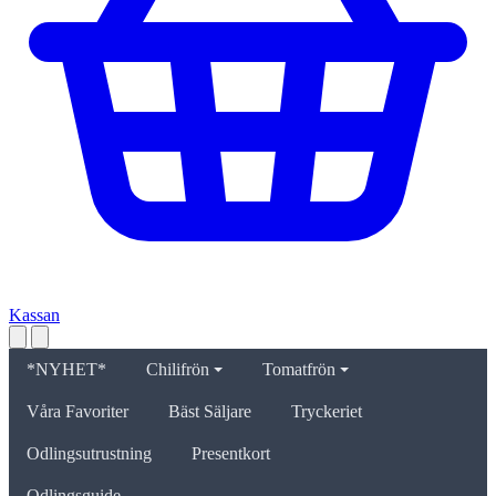
Kassan
*NYHET*
Chilifrön
Tomatfrön
Våra Favoriter
Bäst Säljare
Tryckeriet
Odlingsutrustning
Presentkort
Odlingsguide