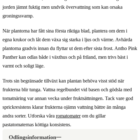
jorden jämnt fuktig men undvik övervattning som kan orsaka
groningssvamp.
När plantorna har fått sina första riktiga blad, plantera om dem i
egna krukor och låt dem växa sig starka i ljus och värme. Avhärda
plantorna gradvis innan du flyttar ut dem efter sista frost. Antho Pink
Panther kan odlas både i växthus och på friland, men trivs bäst i
varmt och soligt läge.
Trots sin begränsade tillväxt kan plantan behöva visst stöd när
frukterna blir tunga. Vattna regelbundet vid basen och gödsla med
tomatnäring var annan vecka under fruktsättningen. Tack vare god
sprickresistens klarar frukterna ojämn vattning bättre än många
andra sorter. Utforska våra
romatomater
om du gillar
pastatomaternas köttiga konsistens.
Odlingsinformation