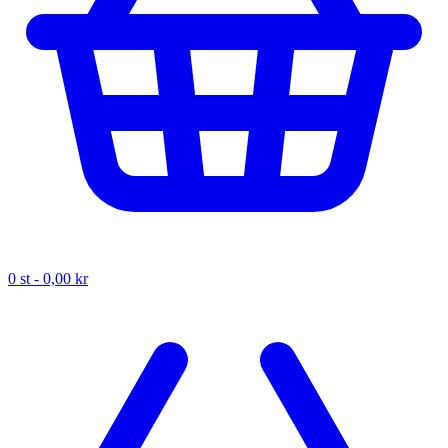
0
st -
0,00 kr