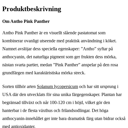
Produktbeskrivning
Om Antho Pink Panther
Antho Pink Panther är en visuellt slående pastatomat som
kombinerar ovanligt utseende med praktisk användning i köket.
Namnet avslöjar dess speciella egenskaper: ”Antho” syftar på
anthocyanin, det naturliga pigment som ger frukten dess mörka,
nästan svarta partier, medan ”Pink Panther” anspelar på den rosa
grundfärgen med karaktäristiska mörka streck.
Sorten tillhör arten
Solanum lycopersicum
och har sitt ursprung i
USA där den utvecklats för sina unika färgegenskaper. Plantan har
begränsad tillväxt och når 100-120 cm i höjd, vilket gör den
hanterbar i de flesta växthus och frilandsodlingar. Det höga
anthocyanin-innehållet ger inte bara dramatisk färg utan bidrar också
med antioxidanter.