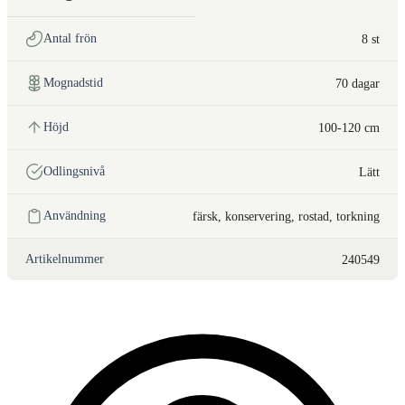
Antal frön
8 st
Mognadstid
70 dagar
Höjd
100-120 cm
Odlingsnivå
Lätt
Användning
färsk, konservering, rostad, torkning
Artikelnummer
240549