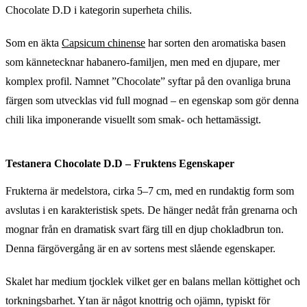
Chocolate D.D i kategorin superheta chilis.
Som en äkta
Capsicum chinense
har sorten den aromatiska basen
som kännetecknar habanero-familjen, men med en djupare, mer
komplex profil. Namnet ”Chocolate” syftar på den ovanliga bruna
färgen som utvecklas vid full mognad – en egenskap som gör denna
chili lika imponerande visuellt som smak- och hettamässigt.
Testanera Chocolate D.D – Fruktens Egenskaper
Frukterna är medelstora, cirka 5–7 cm, med en rundaktig form som
avslutas i en karakteristisk spets. De hänger nedåt från grenarna och
mognar från en dramatisk svart färg till en djup chokladbrun ton.
Denna färgövergång är en av sortens mest slående egenskaper.
Skalet har medium tjocklek vilket ger en balans mellan köttighet och
torkningsbarhet. Ytan är något knottrig och ojämn, typiskt för