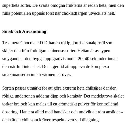
superheta sorter. De svarta omogna frukterna är redan heta, men den
fulla potentialen uppnås först när chokladfärgen utvecklats helt.
Smak och Användning
Testanera Chocolate D.D har en rökig, jordisk smakprofil som
skiljer den från fruktigare chinense-sorter. Hettan är av typen
smygande – den byggs upp gradvis under 20–40 sekunder innan
den når full intensitet. Detta ger tid att uppleva de komplexa
smaknuanserna innan värmen tar över.
Sorten passar utmärkt för att göra extremt heta chilisåser där den
rökiga undertonen adderar djup och karaktär. Det medelgrova skalet
torkar bra och kan malas till ett aromatiskt pulver för kontrollerad
dosering. Hantera alltid med handskar och undvik att röra ansiktet –
detta är en chili som kräver respekt även vid tillagning.