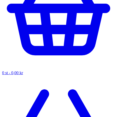
0
st -
0,00 kr