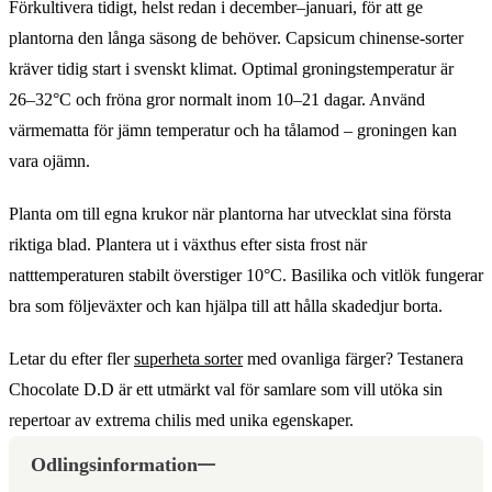
Förkultivera tidigt, helst redan i december–januari, för att ge
plantorna den långa säsong de behöver. Capsicum chinense-sorter
kräver tidig start i svenskt klimat. Optimal groningstemperatur är
26–32°C och fröna gror normalt inom 10–21 dagar. Använd
värmematta för jämn temperatur och ha tålamod – groningen kan
vara ojämn.
Planta om till egna krukor när plantorna har utvecklat sina första
riktiga blad. Plantera ut i växthus efter sista frost när
natttemperaturen stabilt överstiger 10°C. Basilika och vitlök fungerar
bra som följeväxter och kan hjälpa till att hålla skadedjur borta.
Letar du efter fler
superheta sorter
med ovanliga färger? Testanera
Chocolate D.D är ett utmärkt val för samlare som vill utöka sin
repertoar av extrema chilis med unika egenskaper.
Odlingsinformation