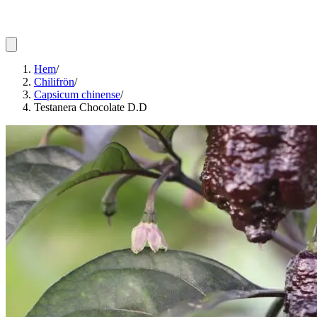
Hem
/
Chilifrön
/
Capsicum chinense
/
Testanera Chocolate D.D