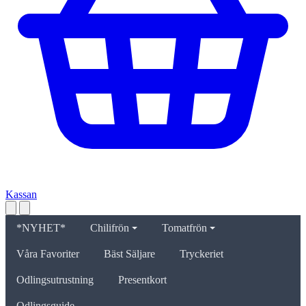
Kassan
*NYHET*
Chilifrön
Tomatfrön
Våra Favoriter
Bäst Säljare
Tryckeriet
Odlingsutrustning
Presentkort
Odlingsguide