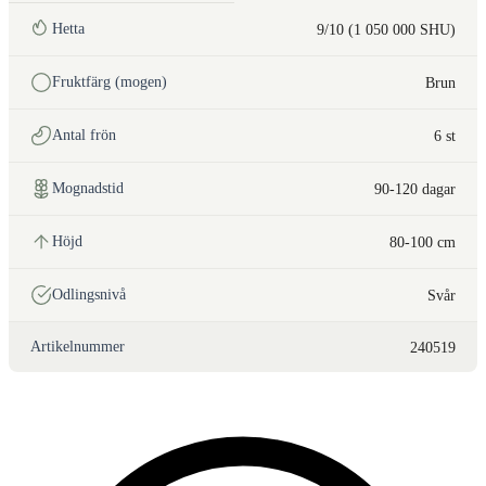
Hetta
9/10 (1 050 000 SHU)
Fruktfärg (mogen)
Brun
Antal frön
6 st
Mognadstid
90-120 dagar
Höjd
80-100 cm
Odlingsnivå
Svår
Artikelnummer
240519