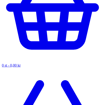
0
st -
0,00 kr