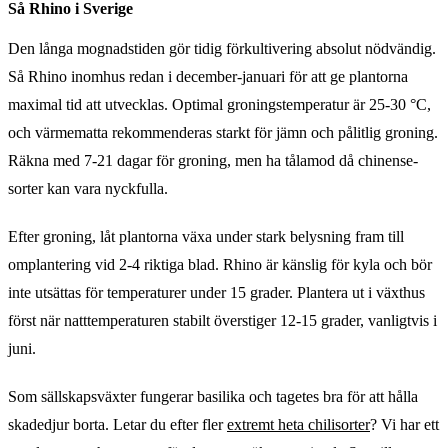
Så Rhino i Sverige
Den långa mognadstiden gör tidig förkultivering absolut nödvändig.
Så Rhino inomhus redan i december-januari för att ge plantorna
maximal tid att utvecklas. Optimal groningstemperatur är 25-30 °C,
och värmematta rekommenderas starkt för jämn och pålitlig groning.
Räkna med 7-21 dagar för groning, men ha tålamod då chinense-
sorter kan vara nyckfulla.
Efter groning, låt plantorna växa under stark belysning fram till
omplantering vid 2-4 riktiga blad. Rhino är känslig för kyla och bör
inte utsättas för temperaturer under 15 grader. Plantera ut i växthus
först när natttemperaturen stabilt överstiger 12-15 grader, vanligtvis i
juni.
Som sällskapsväxter fungerar basilika och tagetes bra för att hålla
skadedjur borta. Letar du efter fler
extremt heta chilisorter
? Vi har ett