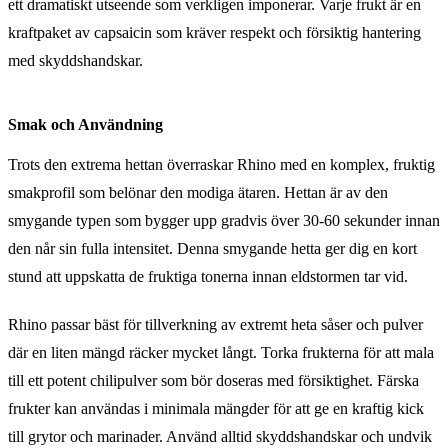
ett dramatiskt utseende som verkligen imponerar. Varje frukt är en
kraftpaket av capsaicin som kräver respekt och försiktig hantering
med skyddshandskar.
Smak och Användning
Trots den extrema hettan överraskar Rhino med en komplex, fruktig
smakprofil som belönar den modiga ätaren. Hettan är av den
smygande typen som bygger upp gradvis över 30-60 sekunder innan
den når sin fulla intensitet. Denna smygande hetta ger dig en kort
stund att uppskatta de fruktiga tonerna innan eldstormen tar vid.
Rhino passar bäst för tillverkning av extremt heta såser och pulver
där en liten mängd räcker mycket långt. Torka frukterna för att mala
till ett potent chilipulver som bör doseras med försiktighet. Färska
frukter kan användas i minimala mängder för att ge en kraftig kick
till grytor och marinader. Använd alltid skyddshandskar och undvik