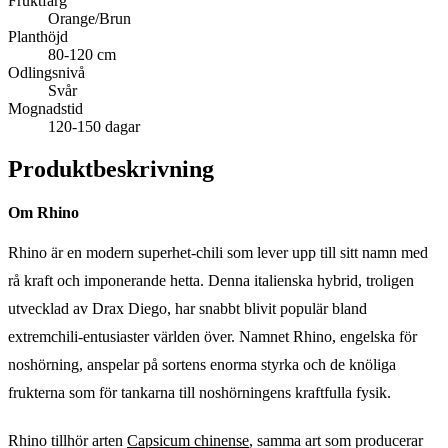
Fruktfärg
Orange/Brun
Planthöjd
80-120 cm
Odlingsnivå
Svår
Mognadstid
120-150 dagar
Produktbeskrivning
Om Rhino
Rhino är en modern superhet-chili som lever upp till sitt namn med
rå kraft och imponerande hetta. Denna italienska hybrid, troligen
utvecklad av Drax Diego, har snabbt blivit populär bland
extremchili-entusiaster världen över. Namnet Rhino, engelska för
noshörning, anspelar på sortens enorma styrka och de knöliga
frukterna som för tankarna till noshörningens kraftfulla fysik.
Rhino tillhör arten
Capsicum chinense
, samma art som producerar