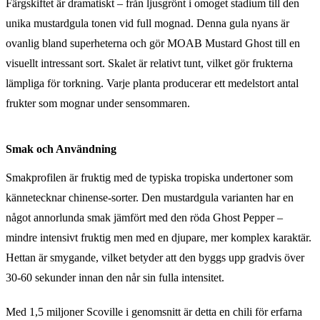
Färgskiftet är dramatiskt – från ljusgrönt i omoget stadium till den
unika mustardgula tonen vid full mognad. Denna gula nyans är
ovanlig bland superheterna och gör MOAB Mustard Ghost till en
visuellt intressant sort. Skalet är relativt tunt, vilket gör frukterna
lämpliga för torkning. Varje planta producerar ett medelstort antal
frukter som mognar under sensommaren.
Smak och Användning
Smakprofilen är fruktig med de typiska tropiska undertoner som
kännetecknar chinense-sorter. Den mustardgula varianten har en
något annorlunda smak jämfört med den röda Ghost Pepper –
mindre intensivt fruktig men med en djupare, mer komplex karaktär.
Hettan är smygande, vilket betyder att den byggs upp gradvis över
30-60 sekunder innan den når sin fulla intensitet.
Med 1,5 miljoner Scoville i genomsnitt är detta en chili för erfarna