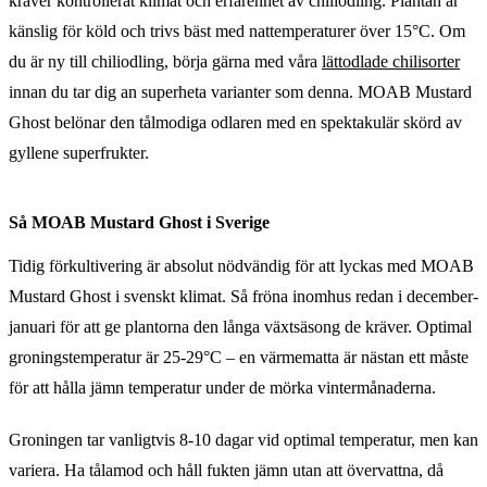
kräver kontrollerat klimat och erfarenhet av chiliodling. Plantan är
känslig för köld och trivs bäst med nattemperaturer över 15°C. Om
du är ny till chiliodling, börja gärna med våra
lättodlade chilisorter
innan du tar dig an superheta varianter som denna. MOAB Mustard
Ghost belönar den tålmodiga odlaren med en spektakulär skörd av
gyllene superfrukter.
Så MOAB Mustard Ghost i Sverige
Tidig förkultivering är absolut nödvändig för att lyckas med MOAB
Mustard Ghost i svenskt klimat. Så fröna inomhus redan i december-
januari för att ge plantorna den långa växtsäsong de kräver. Optimal
groningstemperatur är 25-29°C – en värmematta är nästan ett måste
för att hålla jämn temperatur under de mörka vintermånaderna.
Groningen tar vanligtvis 8-10 dagar vid optimal temperatur, men kan
variera. Ha tålamod och håll fukten jämn utan att övervattna, då