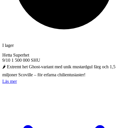
I lager
Hetta
Superhet
9/10
1 500 000 SHU
🌶️ Extremt het Ghost-variant med unik mustardgul färg och 1,5
miljoner Scoville – för erfarna chilientusiaster!
Läs mer