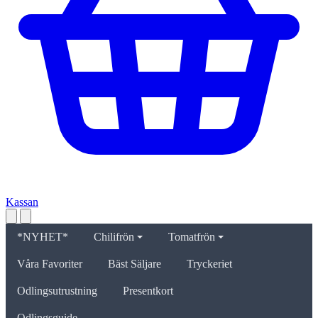
Kassan
*NYHET*
Chilifrön
Tomatfrön
Våra Favoriter
Bäst Säljare
Tryckeriet
Odlingsutrustning
Presentkort
Odlingsguide