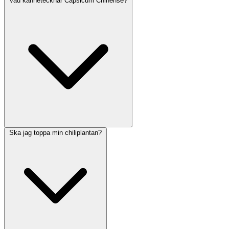
Vad kännetecknar Capsicum Chinense?
Ska jag toppa min chiliplantan?