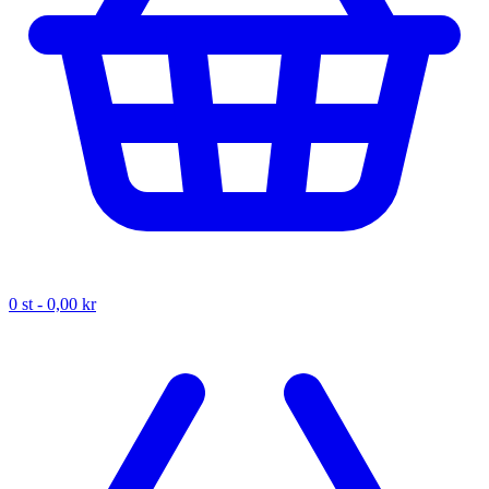
0
st -
0,00 kr