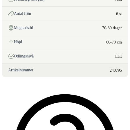
Antal frön
6 st
Mognadstid
70-80 dagar
Höjd
60-70 cm
Odlingsnivå
Lätt
Artikelnummer
240795