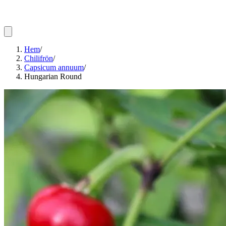
Hem
/
Chilifrön
/
Capsicum annuum
/
Hungarian Round