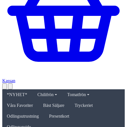
Kassan
*NYHET*
Chilifrön
Tomatfrön
Våra Favoriter
Bäst Säljare
Tryckeriet
Odlingsutrustning
Presentkort
Odlingsguide