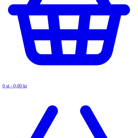
0
st -
0,00 kr