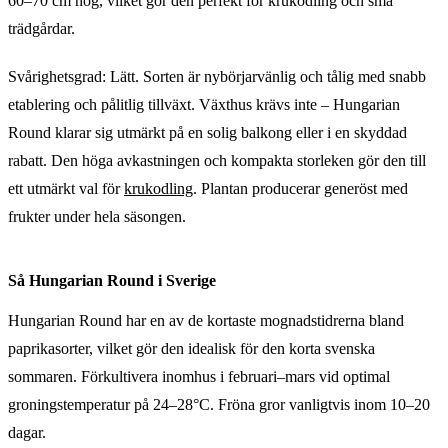
60–70 cm hög, vilket gör den perfekt för krukodling och små
trädgårdar.
Svårighetsgrad: Lätt. Sorten är nybörjarvänlig och tålig med snabb
etablering och pålitlig tillväxt. Växthus krävs inte – Hungarian
Round klarar sig utmärkt på en solig balkong eller i en skyddad
rabatt. Den höga avkastningen och kompakta storleken gör den till
ett utmärkt val för
krukodling
. Plantan producerar generöst med
frukter under hela säsongen.
Så Hungarian Round i Sverige
Hungarian Round har en av de kortaste mognadstidrerna bland
paprikasorter, vilket gör den idealisk för den korta svenska
sommaren. Förkultivera inomhus i februari–mars vid optimal
groningstemperatur på 24–28°C. Fröna gror vanligtvis inom 10–20
dagar.