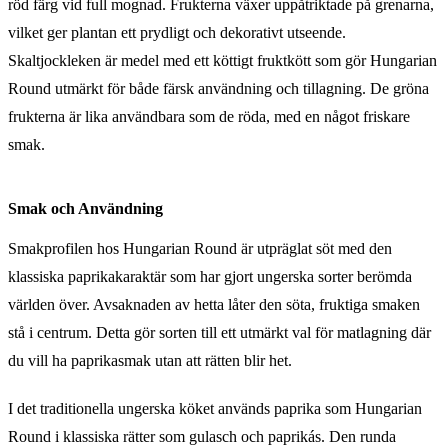
röd färg vid full mognad. Frukterna växer uppåtriktade på grenarna,
vilket ger plantan ett prydligt och dekorativt utseende.
Skaltjockleken är medel med ett köttigt fruktkött som gör Hungarian
Round utmärkt för både färsk användning och tillagning. De gröna
frukterna är lika användbara som de röda, med en något friskare
smak.
Smak och Användning
Smakprofilen hos Hungarian Round är utpräglat söt med den
klassiska paprikakaraktär som har gjort ungerska sorter berömda
världen över. Avsaknaden av hetta låter den söta, fruktiga smaken
stå i centrum. Detta gör sorten till ett utmärkt val för matlagning där
du vill ha paprikasmak utan att rätten blir het.
I det traditionella ungerska köket används paprika som Hungarian
Round i klassiska rätter som gulasch och paprikás. Den runda