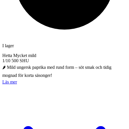
I lager
Hetta
Mycket mild
1/10
500 SHU
🌶️ Mild ungersk paprika med rund form – söt smak och tidig
mognad för korta säsonger!
Läs mer