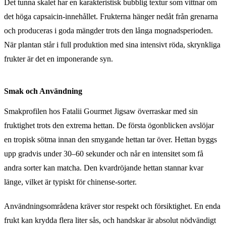
Det tunna skalet har en karakteristisk bubblig textur som vittnar om
det höga capsaicin-innehållet. Frukterna hänger nedåt från grenarna
och produceras i goda mängder trots den långa mognadsperioden.
När plantan står i full produktion med sina intensivt röda, skrynkliga
frukter är det en imponerande syn.
Smak och Användning
Smakprofilen hos Fatalii Gourmet Jigsaw överraskar med sin
fruktighet trots den extrema hettan. De första ögonblicken avslöjar
en tropisk sötma innan den smygande hettan tar över. Hettan byggs
upp gradvis under 30–60 sekunder och når en intensitet som få
andra sorter kan matcha. Den kvardröjande hettan stannar kvar
länge, vilket är typiskt för chinense-sorter.
Användningsområdena kräver stor respekt och försiktighet. En enda
frukt kan krydda flera liter sås, och handskar är absolut nödvändigt