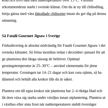
köld och trivs bäst med nattemperaturer över 15°C. Växthus
rekommenderas starkt i svenskt klimat. Om du är ny till chiliodling,
börja gärna med våra
lättodlade chilisorter
innan du ger dig på denna
utmaning.
Så Fatalii Gourmet Jigsaw i Sverige
Förkultivering är absolut nödvändig för Fatalii Gourmet Jigsaw i det
svenska klimatet. Så fröna inomhus redan i december–januari för att
ge plantorna den långa säsong de behöver. Optimal
groningstemperatur är 25–30°C – använd värmematta för jämn
temperatur. Groningen tar 14–21 dagar och kan vara ojämn, så ha
tålamod och behåll alla krukor tills du är säker.
Plantera om till egna krukor när plantorna har 2–4 riktiga blad och
låt dem växa sig starka under växtljus innan utplantering. Plantera ut
i växthus efter sista frost när natttemperaturen stabilt överstiger