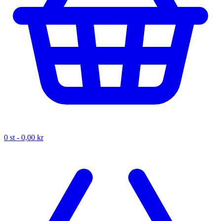
0
st -
0,00 kr