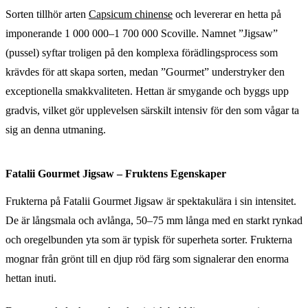
Sorten tillhör arten
Capsicum chinense
och levererar en hetta på
imponerande 1 000 000–1 700 000 Scoville. Namnet ”Jigsaw”
(pussel) syftar troligen på den komplexa förädlingsprocess som
krävdes för att skapa sorten, medan ”Gourmet” understryker den
exceptionella smakkvaliteten. Hettan är smygande och byggs upp
gradvis, vilket gör upplevelsen särskilt intensiv för den som vågar ta
sig an denna utmaning.
Fatalii Gourmet Jigsaw – Fruktens Egenskaper
Frukterna på Fatalii Gourmet Jigsaw är spektakulära i sin intensitet.
De är långsmala och avlånga, 50–75 mm långa med en starkt rynkad
och oregelbunden yta som är typisk för superheta sorter. Frukterna
mognar från grönt till en djup röd färg som signalerar den enorma
hettan inuti.