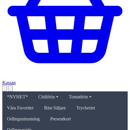
Kassan
*NYHET*
Chilifrön
Tomatfrön
Våra Favoriter
Bäst Säljare
Tryckeriet
Odlingsutrustning
Presentkort
Odlingsguide