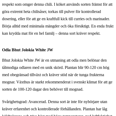
respekt som omger denna chili. I köket används sorten främst för att
göra extremt heta chilisåser, torkas till pulver för kontrollerad
dosering, eller för att ge en kraftfull kick till curries och marinader.
Börja alltid med minimala mängder och öka försiktigt. En enda frukt
kan krydda mat för en hel familj – denna sort kräver respekt.
Odla Bhut Jolokia White JW
Bhut Jolokia White JW är en utmaning att odla men belönar den
tålmodiga odlaren med en unik skörd. Plantan blir 90-120 cm hög
med obegränsad tillväxt och kräver stöd när de tunga frukterna
mognar. Växthus är starkt rekommenderat i svenskt klimat för att ge
sorten de 100-120 dagar den behöver till mognad.
Svårighetsgrad: Avancerad. Denna sort är inte för nybörjare utan
kräver erfarenhet och kontrollerade förhållanden. Plantan har låg