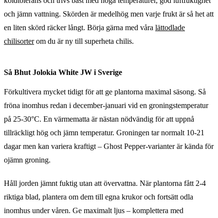
köldtolerans och trivs bäst med höga temperaturer, god luftfuktighet
och jämn vattning. Skörden är medelhög men varje frukt är så het att
en liten skörd räcker långt. Börja gärna med våra
lättodlade
chilisorter
om du är ny till superheta chilis.
Så Bhut Jolokia White JW i Sverige
Förkultivera mycket tidigt för att ge plantorna maximal säsong. Så
fröna inomhus redan i december-januari vid en groningstemperatur
på 25-30°C. En värmematta är nästan nödvändig för att uppnå
tillräckligt hög och jämn temperatur. Groningen tar normalt 10-21
dagar men kan variera kraftigt – Ghost Pepper-varianter är kända för
ojämn groning.
Håll jorden jämnt fuktig utan att övervattna. När plantorna fått 2-4
riktiga blad, plantera om dem till egna krukor och fortsätt odla
inomhus under våren. Ge maximalt ljus – komplettera med