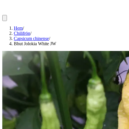
Hem
/
Chilifrön
/
Capsicum chinense
/
Bhut Jolokia White JW