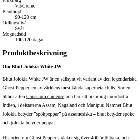
Fruktfärg
Vit/Creme
Planthöjd
90-120 cm
Odlingsnivå
Svår
Mognadstid
100-120 dagar
Produktbeskrivning
Om Bhut Jolokia White JW
Bhut Jolokia White JW är en sällsynt vit variant av den legendariska
Ghost Pepper, en av världens mest kända superheta chilis. Sorten
tillhör arten
Capsicum chinense
och har sitt ursprung i nordöstra
Indien, i delstaterna Assam, Nagaland och Manipur. Namnet Bhut
Jolokia betyder ”spökpeppar” på assamesiska – bhut betyder spöke
och jolokia betyder peppar.
Historien om Ghost Pepper sträcker sig över 400 år tillbaka, och