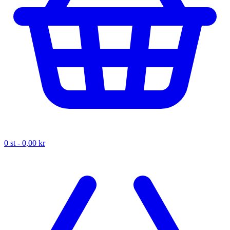
0
st -
0,00 kr