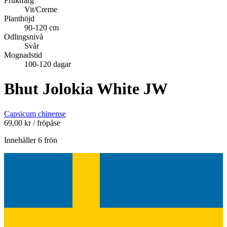
Fruktfärg
Vit/Creme
Planthöjd
90-120 cm
Odlingsnivå
Svår
Mognadstid
100-120 dagar
Bhut Jolokia White JW
Capsicum chinense
69,00
kr
/ fröpåse
Innehåller 6 frön