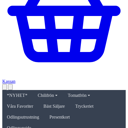
Kassan
*NYHET*
Chilifrön
Tomatfrön
Våra Favoriter
Bäst Säljare
Tryckeriet
Odlingsutrustning
Presentkort
Odlingsguide