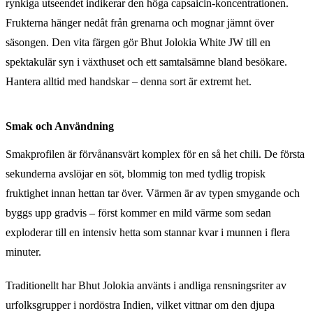
rynkiga utseendet indikerar den höga capsaicin-koncentrationen.
Frukterna hänger nedåt från grenarna och mognar jämnt över
säsongen. Den vita färgen gör Bhut Jolokia White JW till en
spektakulär syn i växthuset och ett samtalsämne bland besökare.
Hantera alltid med handskar – denna sort är extremt het.
Smak och Användning
Smakprofilen är förvånansvärt komplex för en så het chili. De första
sekunderna avslöjar en söt, blommig ton med tydlig tropisk
fruktighet innan hettan tar över. Värmen är av typen smygande och
byggs upp gradvis – först kommer en mild värme som sedan
exploderar till en intensiv hetta som stannar kvar i munnen i flera
minuter.
Traditionellt har Bhut Jolokia använts i andliga rensningsriter av
urfolksgrupper i nordöstra Indien, vilket vittnar om den djupa