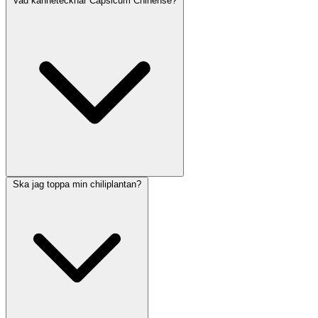
Vad kännetecknar Capsicum Chinense?
Ska jag toppa min chiliplantan?