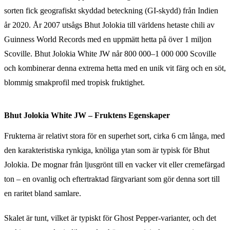
sorten fick geografiskt skyddad beteckning (GI-skydd) från Indien
år 2020. År 2007 utsågs Bhut Jolokia till världens hetaste chili av
Guinness World Records med en uppmätt hetta på över 1 miljon
Scoville. Bhut Jolokia White JW når 800 000–1 000 000 Scoville
och kombinerar denna extrema hetta med en unik vit färg och en söt,
blommig smakprofil med tropisk fruktighet.
Bhut Jolokia White JW – Fruktens Egenskaper
Frukterna är relativt stora för en superhet sort, cirka 6 cm långa, med
den karakteristiska rynkiga, knöliga ytan som är typisk för Bhut
Jolokia. De mognar från ljusgrönt till en vacker vit eller cremefärgad
ton – en ovanlig och eftertraktad färgvariant som gör denna sort till
en raritet bland samlare.
Skalet är tunt, vilket är typiskt för Ghost Pepper-varianter, och det