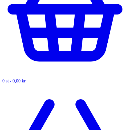
0
st -
0,00 kr