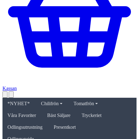
Kassan
*NYHET*
Chilifrön
Tomatfrön
Våra Favoriter
Bäst Säljare
Tryckeriet
Odlingsutrustning
Presentkort
Odlingsguide